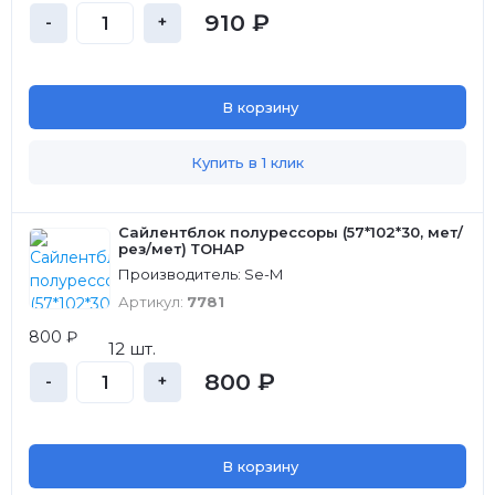
910 ₽
-
+
В корзину
Купить в 1 клик
Сайлентблок полурессоры (57*102*30, мет/
рез/мет) ТОНАР
Производитель: Se-M
Артикул:
7781
800 ₽
12 шт.
800 ₽
-
+
В корзину