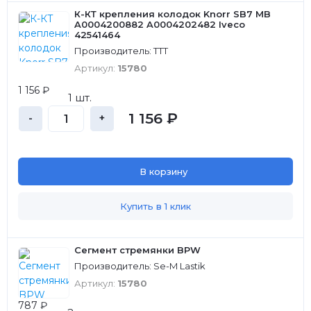
К-КТ крепления колодок Knorr SB7 MB
A0004200882 A0004202482 Iveco
42541464
Производитель: TTT
Артикул:
15780
1 156 ₽
1 шт.
1 156 ₽
-
+
В корзину
Купить в 1 клик
Сегмент стремянки BPW
Производитель: Se-M Lastik
Артикул:
15780
787 ₽