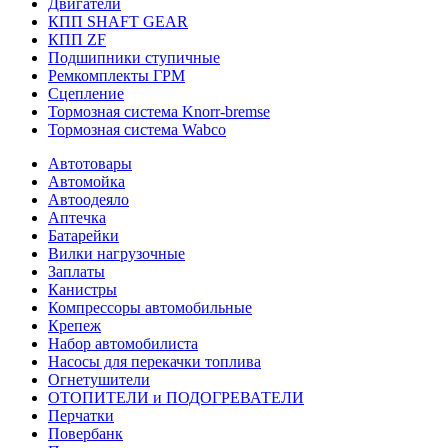
Двигатели
КПП SHAFT GEAR
КПП ZF
Подшипники ступичные
Ремкомплекты ГРМ
Сцепление
Тормозная система Knorr-bremse
Тормозная система Wabco
Автотовары
Автомойка
Автоодеяло
Аптечка
Батарейки
Вилки нагрузочные
Заплаты
Канистры
Компрессоры автомобильные
Крепеж
Набор автомобилиста
Насосы для перекачки топлива
Огнетушители
ОТОПИТЕЛИ и ПОДОГРЕВАТЕЛИ
Перчатки
Повербанк