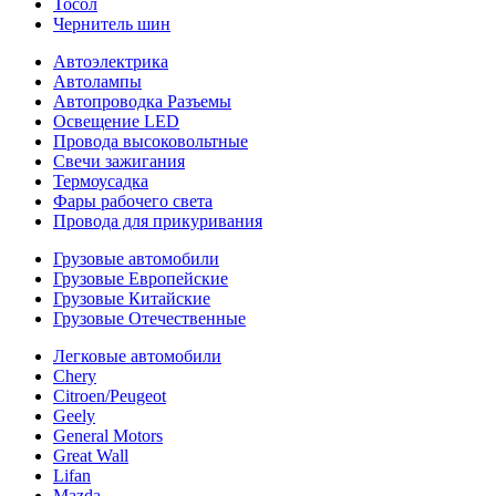
Тосол
Чернитель шин
Автоэлектрика
Автолампы
Автопроводка Разъемы
Освещение LED
Провода высоковольтные
Свечи зажигания
Термоусадка
Фары рабочего света
Провода для прикуривания
Грузовые автомобили
Грузовые Европейские
Грузовые Китайские
Грузовые Отечественные
Легковые автомобили
Chery
Citroen/Peugeot
Geely
General Motors
Great Wall
Lifan
Mazda