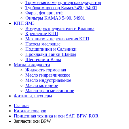
Тормозная камера, энергоаккумулятор
Турбокомпрессор Камаз-5490, 54901
Фары, фонари, птф
Фильтры КАМАЗ 5490, 54901
КПП ЯМЗ
Воздухораспределители и Клапана
Крепление КПП
Механизмы переключения КПП
Насосы масляные
Подшипники и Сальники
Прокладки Гайки Шайбы
Шестерни и Валы
Масла и жидкости
Жидкость тормозная
Масло гидравлическое
Масло индустриальное
Масло моторное
Масло трансмиссионное
Фитинги, штуцеры
Главная
Каталог товаров
Прицепная техника и оси SAF, BPW, ROR
Запчасти оси BPW