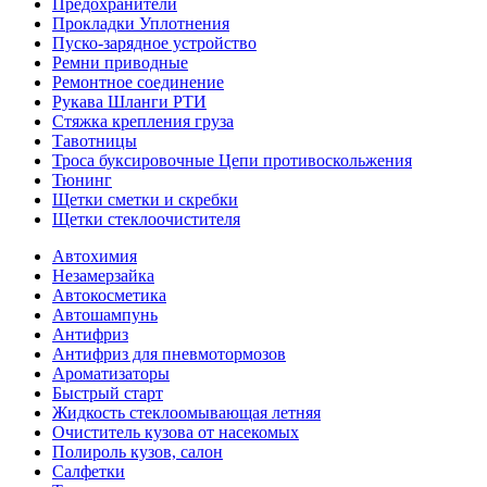
Предохранители
Прокладки Уплотнения
Пуско-зарядное устройство
Ремни приводные
Ремонтное соединение
Рукава Шланги РТИ
Стяжка крепления груза
Тавотницы
Троса буксировочные Цепи противоскольжения
Тюнинг
Щетки сметки и скребки
Щетки стеклоочистителя
Автохимия
Незамерзайка
Автокосметика
Автошампунь
Антифриз
Антифриз для пневмотормозов
Ароматизаторы
Быстрый старт
Жидкость стеклоомывающая летняя
Очиститель кузова от насекомых
Полироль кузов, салон
Салфетки