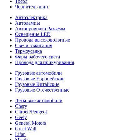
Тосол
Чернитель шин
Автоэлектрика
Автолампы
Автопроводка Разъемы
Освещение LED
Провода высоковольтные
Свечи зажигания
Термоусадка
Фары рабочего света
Провода для прикуривания
Грузовые автомобили
Грузовые Европейские
Грузовые Китайские
Грузовые Отечественные
Легковые автомобили
Chery
Citroen/Peugeot
Geely
General Motors
Great Wall
Lifan
Mazda