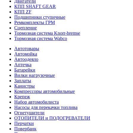
Двигатели
КПП SHAFT GEAR
КПП ZF
Подшипники ступичные
Ремкомплекты ГРМ
Сцепление
Тормозная система Knorr-bremse
Тормозная система Wabco
Автотовары
Автомойка
Автоодеяло
Аптечка
Батарейки
Вилки нагрузочные
Заплаты
Канистры
Компрессоры автомобильные
Крепеж
Набор автомобилиста
Насосы для перекачки топлива
Огнетушители
ОТОПИТЕЛИ и ПОДОГРЕВАТЕЛИ
Перчатки
Повербанк