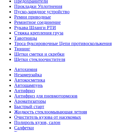
Предохранители
Прокладки Уплотнения
Пуско-зарядное устройство
Ремни приводные
Ремонтное соединение
Рукава Шланги РТИ
Стяжка крепления груза
Тавотницы
Троса буксировочные Цепи противоскольжения
Тюнинг
Щетки сметки и скребки
Щетки стеклоочистителя
Автохимия
Незамерзайка
Автокосметика
Автошампунь
Антифриз
Антифриз для пневмотормозов
Ароматизаторы
Быстрый старт
Жидкость стеклоомывающая летняя
Очиститель кузова от насекомых
Полироль кузов, салон
Салфетки