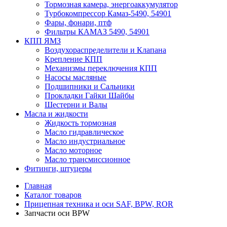
Тормозная камера, энергоаккумулятор
Турбокомпрессор Камаз-5490, 54901
Фары, фонари, птф
Фильтры КАМАЗ 5490, 54901
КПП ЯМЗ
Воздухораспределители и Клапана
Крепление КПП
Механизмы переключения КПП
Насосы масляные
Подшипники и Сальники
Прокладки Гайки Шайбы
Шестерни и Валы
Масла и жидкости
Жидкость тормозная
Масло гидравлическое
Масло индустриальное
Масло моторное
Масло трансмиссионное
Фитинги, штуцеры
Главная
Каталог товаров
Прицепная техника и оси SAF, BPW, ROR
Запчасти оси BPW