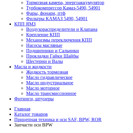
Тормозная камера, энергоаккумулятор
Турбокомпрессор Камаз-5490, 54901
Фары, фонари, птф
Фильтры КАМАЗ 5490, 54901
КПП ЯМЗ
Воздухораспределители и Клапана
Крепление КПП
Механизмы переключения КПП
Насосы масляные
Подшипники и Сальники
Прокладки Гайки Шайбы
Шестерни и Валы
Масла и жидкости
Жидкость тормозная
Масло гидравлическое
Масло индустриальное
Масло моторное
Масло трансмиссионное
Фитинги, штуцеры
Главная
Каталог товаров
Прицепная техника и оси SAF, BPW, ROR
Запчасти оси BPW