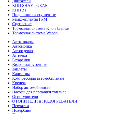
Двигатели
КПП SHAFT GEAR
КПП ZF
Подшипники ступичные
Ремкомплекты ГРМ
Сцепление
Тормозная система Knorr-bremse
Тормозная система Wabco
Автотовары
Автомойка
Автоодеяло
Аптечка
Батарейки
Вилки нагрузочные
Заплаты
Канистры
Компрессоры автомобильные
Крепеж
Набор автомобилиста
Насосы для перекачки топлива
Огнетушители
ОТОПИТЕЛИ и ПОДОГРЕВАТЕЛИ
Перчатки
Повербанк