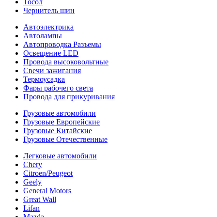
Тосол
Чернитель шин
Автоэлектрика
Автолампы
Автопроводка Разъемы
Освещение LED
Провода высоковольтные
Свечи зажигания
Термоусадка
Фары рабочего света
Провода для прикуривания
Грузовые автомобили
Грузовые Европейские
Грузовые Китайские
Грузовые Отечественные
Легковые автомобили
Chery
Citroen/Peugeot
Geely
General Motors
Great Wall
Lifan
Mazda