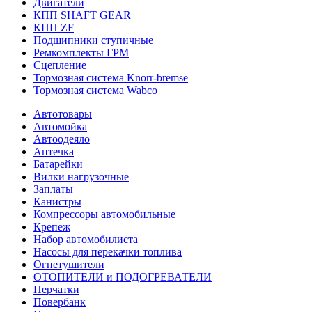
Двигатели
КПП SHAFT GEAR
КПП ZF
Подшипники ступичные
Ремкомплекты ГРМ
Сцепление
Тормозная система Knorr-bremse
Тормозная система Wabco
Автотовары
Автомойка
Автоодеяло
Аптечка
Батарейки
Вилки нагрузочные
Заплаты
Канистры
Компрессоры автомобильные
Крепеж
Набор автомобилиста
Насосы для перекачки топлива
Огнетушители
ОТОПИТЕЛИ и ПОДОГРЕВАТЕЛИ
Перчатки
Повербанк