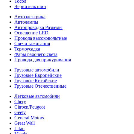
Тосол
Чернитель шин
Автоэлектрика
Автолампы
Автопроводка Разъемы
Освещение LED
Провода высоковольтные
Свечи зажигания
Термоусадка
Фары рабочего света
Провода для прикуривания
Грузовые автомобили
Грузовые Европейские
Грузовые Китайские
Грузовые Отечественные
Легковые автомобили
Chery
Citroen/Peugeot
Geely
General Motors
Great Wall
Lifan
Mazda