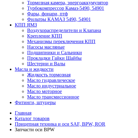
Тормозная камера, энергоаккумулятор
Турбокомпрессор Камаз-5490, 54901
Фары, фонари, птф
Фильтры КАМАЗ 5490, 54901
КПП ЯМЗ
Воздухораспределители и Клапана
Крепление КПП
Механизмы переключения КПП
Насосы масляные
Подшипники и Сальники
Прокладки Гайки Шайбы
Шестерни и Валы
Масла и жидкости
Жидкость тормозная
Масло гидравлическое
Масло индустриальное
Масло моторное
Масло трансмиссионное
Фитинги, штуцеры
Главная
Каталог товаров
Прицепная техника и оси SAF, BPW, ROR
Запчасти оси BPW