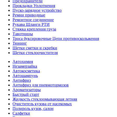
Предохранители
Прокладки Уплотнения
Пуско-зарядное устройство
Ремни приводные
Ремонтное соединение
Рукава Шланги РТИ
Стяжка крепления груза
Тавотницы
Троса буксировочные Цепи противоскольжения
Тюнинг
Щетки сметки и скребки
Щетки стеклоочистителя
Автохимия
Незамерзайка
Автокосметика
Автошампунь
Антифриз
Антифриз для пневмотормозов
Ароматизаторы
Быстрый старт
Жидкость стеклоомывающая летняя
Очиститель кузова от насекомых
Полироль кузов, салон
Салфетки