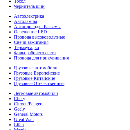
Тосол
Чернитель шин
Автоэлектрика
Автолампы
Автопроводка Разъемы
Освещение LED
Провода высоковольтные
Свечи зажигания
Термоусадка
Фары рабочего света
Провода для прикуривания
Грузовые автомобили
Грузовые Европейские
Грузовые Китайские
Грузовые Отечественные
Легковые автомобили
Chery
Citroen/Peugeot
Geely
General Motors
Great Wall
Lifan
Mazda