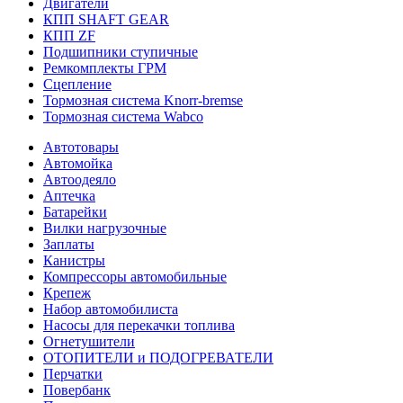
Двигатели
КПП SHAFT GEAR
КПП ZF
Подшипники ступичные
Ремкомплекты ГРМ
Сцепление
Тормозная система Knorr-bremse
Тормозная система Wabco
Автотовары
Автомойка
Автоодеяло
Аптечка
Батарейки
Вилки нагрузочные
Заплаты
Канистры
Компрессоры автомобильные
Крепеж
Набор автомобилиста
Насосы для перекачки топлива
Огнетушители
ОТОПИТЕЛИ и ПОДОГРЕВАТЕЛИ
Перчатки
Повербанк