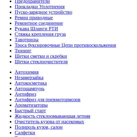
Предохранители
Прокладки Уплотнения
Пуско-зарядное устройство
Ремни приводные
Ремонтное соединение
Рукава Шланги РТИ
Стяжка крепления груза
Тавотницы
Троса буксировочные Цепи противоскольжения
Тюнинг
Щетки сметки и скребки
Щетки стеклоочистителя
Автохимия
Незамерзайка
Автокосметика
Автошампунь
Антифриз
Антифриз для пневмотормозов
Ароматизаторы
Быстрый старт
Жидкость стеклоомывающая летняя
Очиститель кузова от насекомых
Полироль кузов, салон
Салфетки