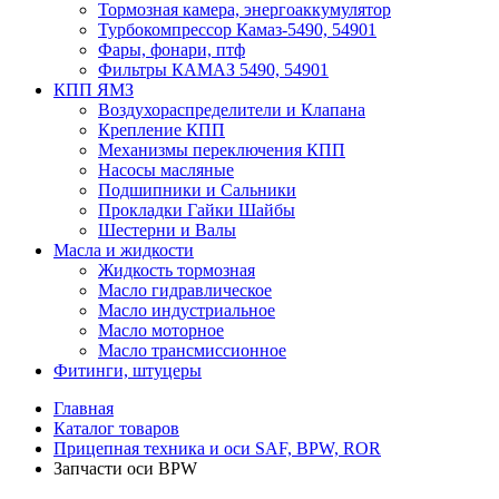
Тормозная камера, энергоаккумулятор
Турбокомпрессор Камаз-5490, 54901
Фары, фонари, птф
Фильтры КАМАЗ 5490, 54901
КПП ЯМЗ
Воздухораспределители и Клапана
Крепление КПП
Механизмы переключения КПП
Насосы масляные
Подшипники и Сальники
Прокладки Гайки Шайбы
Шестерни и Валы
Масла и жидкости
Жидкость тормозная
Масло гидравлическое
Масло индустриальное
Масло моторное
Масло трансмиссионное
Фитинги, штуцеры
Главная
Каталог товаров
Прицепная техника и оси SAF, BPW, ROR
Запчасти оси BPW