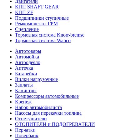
Двигатели
КПП SHAFT GEAR
КПП ZF
Подшипники ступичные
Ремкомплекты ГРМ
Сцепление
Тормозная система Knorr-bremse
Тормозная система Wabco
Автотовары
Автомойка
Автоодеяло
Аптечка
Батарейки
Вилки нагрузочные
Заплаты
Канистры
Компрессоры автомобильные
Крепеж
Набор автомобилиста
Насосы для перекачки топлива
Огнетушители
ОТОПИТЕЛИ и ПОДОГРЕВАТЕЛИ
Перчатки
Повербанк