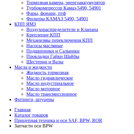
Тормозная камера, энергоаккумулятор
Турбокомпрессор Камаз-5490, 54901
Фары, фонари, птф
Фильтры КАМАЗ 5490, 54901
КПП ЯМЗ
Воздухораспределители и Клапана
Крепление КПП
Механизмы переключения КПП
Насосы масляные
Подшипники и Сальники
Прокладки Гайки Шайбы
Шестерни и Валы
Масла и жидкости
Жидкость тормозная
Масло гидравлическое
Масло индустриальное
Масло моторное
Масло трансмиссионное
Фитинги, штуцеры
Главная
Каталог товаров
Прицепная техника и оси SAF, BPW, ROR
Запчасти оси BPW