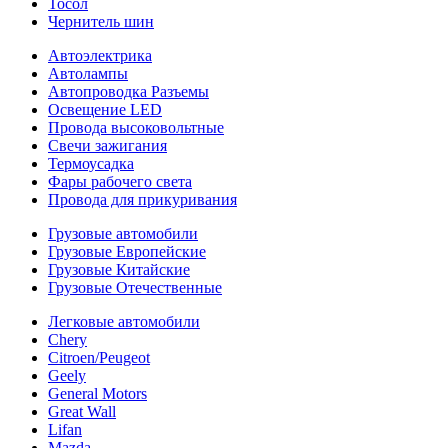
Тосол
Чернитель шин
Автоэлектрика
Автолампы
Автопроводка Разъемы
Освещение LED
Провода высоковольтные
Свечи зажигания
Термоусадка
Фары рабочего света
Провода для прикуривания
Грузовые автомобили
Грузовые Европейские
Грузовые Китайские
Грузовые Отечественные
Легковые автомобили
Chery
Citroen/Peugeot
Geely
General Motors
Great Wall
Lifan
Mazda