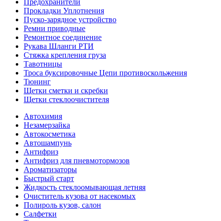
Предохранители
Прокладки Уплотнения
Пуско-зарядное устройство
Ремни приводные
Ремонтное соединение
Рукава Шланги РТИ
Стяжка крепления груза
Тавотницы
Троса буксировочные Цепи противоскольжения
Тюнинг
Щетки сметки и скребки
Щетки стеклоочистителя
Автохимия
Незамерзайка
Автокосметика
Автошампунь
Антифриз
Антифриз для пневмотормозов
Ароматизаторы
Быстрый старт
Жидкость стеклоомывающая летняя
Очиститель кузова от насекомых
Полироль кузов, салон
Салфетки