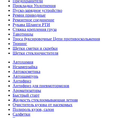
Предохранители
Прокладки Уплотнения
Пуско-зарядное устройство
Ремни приводные
Ремонтное соединение
Рукава Шланги РТИ
Стяжка крепления груза
Тавотницы
Троса буксировочные Цепи противоскольжения
Тюнинг
Щетки сметки и скребки
Щетки стеклоочистителя
Автохимия
Незамерзайка
Автокосметика
Автошампунь
Антифриз
Антифриз для пневмотормозов
Ароматизаторы
Быстрый старт
Жидкость стеклоомывающая летняя
Очиститель кузова от насекомых
Полироль кузов, салон
Салфетки