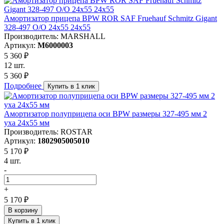
Амортизатор прицепа BPW ROR SAF Fruehauf Schmitz Gigant
328-497 O/O 24x55 24x55
Производитель: MARSHALL
Артикул:
M6000003
5 360 ₽
12 шт.
5 360 ₽
Подробнее
Купить в 1 клик
Амортизатор полуприцепа оси BPW размеры 327-495 мм 2
уха 24х55 мм
Производитель: ROSTAR
Артикул:
1802905005010
5 170 ₽
4 шт.
-
+
5 170 ₽
В корзину
Купить в 1 клик