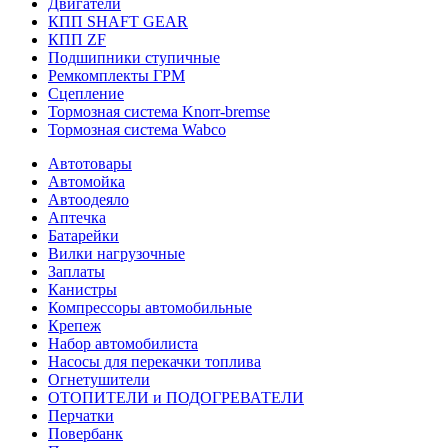
Двигатели
КПП SHAFT GEAR
КПП ZF
Подшипники ступичные
Ремкомплекты ГРМ
Сцепление
Тормозная система Knorr-bremse
Тормозная система Wabco
Автотовары
Автомойка
Автоодеяло
Аптечка
Батарейки
Вилки нагрузочные
Заплаты
Канистры
Компрессоры автомобильные
Крепеж
Набор автомобилиста
Насосы для перекачки топлива
Огнетушители
ОТОПИТЕЛИ и ПОДОГРЕВАТЕЛИ
Перчатки
Повербанк