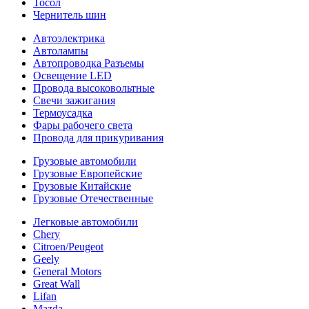
Тосол
Чернитель шин
Автоэлектрика
Автолампы
Автопроводка Разъемы
Освещение LED
Провода высоковольтные
Свечи зажигания
Термоусадка
Фары рабочего света
Провода для прикуривания
Грузовые автомобили
Грузовые Европейские
Грузовые Китайские
Грузовые Отечественные
Легковые автомобили
Chery
Citroen/Peugeot
Geely
General Motors
Great Wall
Lifan
Mazda