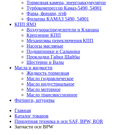
Тормозная камера, энергоаккумулятор
Турбокомпрессор Камаз-5490, 54901
Фары, фонари, птф
Фильтры КАМАЗ 5490, 54901
КПП ЯМЗ
Воздухораспределители и Клапана
Крепление КПП
Механизмы переключения КПП
Насосы масляные
Подшипники и Сальники
Прокладки Гайки Шайбы
Шестерни и Валы
Масла и жидкости
Жидкость тормозная
Масло гидравлическое
Масло индустриальное
Масло моторное
Масло трансмиссионное
Фитинги, штуцеры
Главная
Каталог товаров
Прицепная техника и оси SAF, BPW, ROR
Запчасти оси BPW