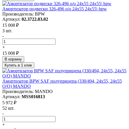
Амортизатор подвески 326-496 o/o 24x55 24x55\ bpw
Производитель: BPW
Артикул:
02.3722.83.02
15 008 ₽
3 шт.
-
+
15 008 ₽
В корзину
Купить в 1 клик
Амортизатор BPW SAF полуприцепа (330/494, 24x55, 24x55
О/O) MANDO
Производитель: MANDO
Артикул:
MSS016813
5 972 ₽
52 шт.
-
+