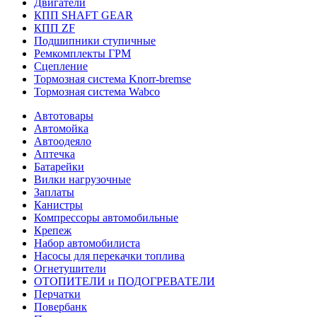
Двигатели
КПП SHAFT GEAR
КПП ZF
Подшипники ступичные
Ремкомплекты ГРМ
Сцепление
Тормозная система Knorr-bremse
Тормозная система Wabco
Автотовары
Автомойка
Автоодеяло
Аптечка
Батарейки
Вилки нагрузочные
Заплаты
Канистры
Компрессоры автомобильные
Крепеж
Набор автомобилиста
Насосы для перекачки топлива
Огнетушители
ОТОПИТЕЛИ и ПОДОГРЕВАТЕЛИ
Перчатки
Повербанк