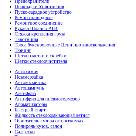
Предохранители
Прокладки Уплотнения
Пуско-зарядное устройство
Ремни приводные
Ремонтное соединение
Рукава Шланги РТИ
Стяжка крепления груза
Тавотницы
Троса буксировочные Цепи противоскольжения
Тюнинг
Щетки сметки и скребки
Щетки стеклоочистителя
Автохимия
Незамерзайка
Автокосметика
Автошампунь
Антифриз
Антифриз для пневмотормозов
Ароматизаторы
Быстрый старт
Жидкость стеклоомывающая летняя
Очиститель кузова от насекомых
Полироль кузов, салон
Салфетки