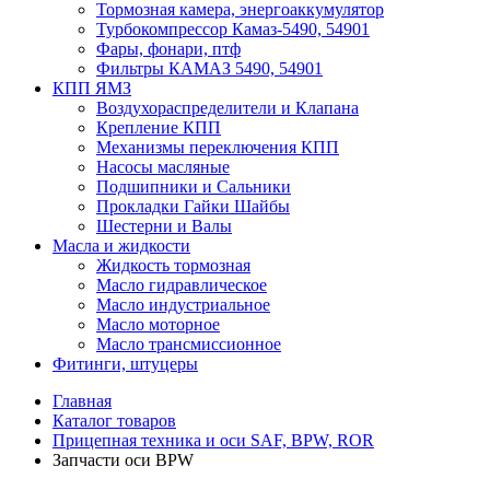
Тормозная камера, энергоаккумулятор
Турбокомпрессор Камаз-5490, 54901
Фары, фонари, птф
Фильтры КАМАЗ 5490, 54901
КПП ЯМЗ
Воздухораспределители и Клапана
Крепление КПП
Механизмы переключения КПП
Насосы масляные
Подшипники и Сальники
Прокладки Гайки Шайбы
Шестерни и Валы
Масла и жидкости
Жидкость тормозная
Масло гидравлическое
Масло индустриальное
Масло моторное
Масло трансмиссионное
Фитинги, штуцеры
Главная
Каталог товаров
Прицепная техника и оси SAF, BPW, ROR
Запчасти оси BPW