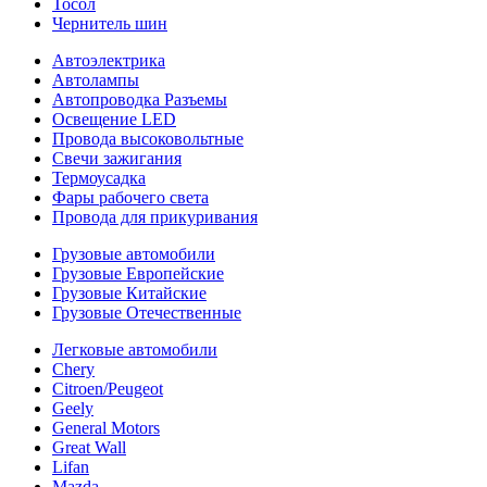
Тосол
Чернитель шин
Автоэлектрика
Автолампы
Автопроводка Разъемы
Освещение LED
Провода высоковольтные
Свечи зажигания
Термоусадка
Фары рабочего света
Провода для прикуривания
Грузовые автомобили
Грузовые Европейские
Грузовые Китайские
Грузовые Отечественные
Легковые автомобили
Chery
Citroen/Peugeot
Geely
General Motors
Great Wall
Lifan
Mazda