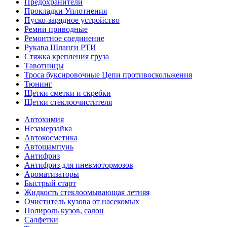
Предохранители
Прокладки Уплотнения
Пуско-зарядное устройство
Ремни приводные
Ремонтное соединение
Рукава Шланги РТИ
Стяжка крепления груза
Тавотницы
Троса буксировочные Цепи противоскольжения
Тюнинг
Щетки сметки и скребки
Щетки стеклоочистителя
Автохимия
Незамерзайка
Автокосметика
Автошампунь
Антифриз
Антифриз для пневмотормозов
Ароматизаторы
Быстрый старт
Жидкость стеклоомывающая летняя
Очиститель кузова от насекомых
Полироль кузов, салон
Салфетки