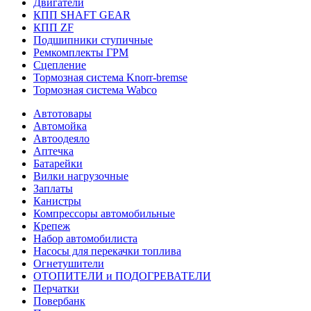
Двигатели
КПП SHAFT GEAR
КПП ZF
Подшипники ступичные
Ремкомплекты ГРМ
Сцепление
Тормозная система Knorr-bremse
Тормозная система Wabco
Автотовары
Автомойка
Автоодеяло
Аптечка
Батарейки
Вилки нагрузочные
Заплаты
Канистры
Компрессоры автомобильные
Крепеж
Набор автомобилиста
Насосы для перекачки топлива
Огнетушители
ОТОПИТЕЛИ и ПОДОГРЕВАТЕЛИ
Перчатки
Повербанк