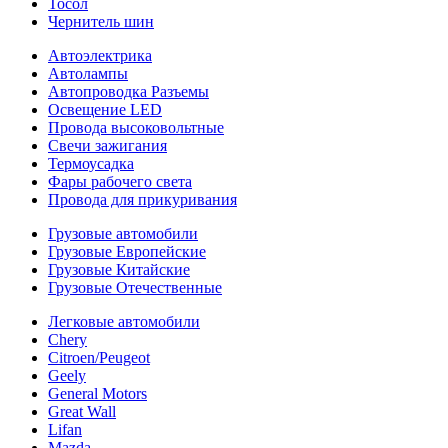
Тосол
Чернитель шин
Автоэлектрика
Автолампы
Автопроводка Разъемы
Освещение LED
Провода высоковольтные
Свечи зажигания
Термоусадка
Фары рабочего света
Провода для прикуривания
Грузовые автомобили
Грузовые Европейские
Грузовые Китайские
Грузовые Отечественные
Легковые автомобили
Chery
Citroen/Peugeot
Geely
General Motors
Great Wall
Lifan
Mazda