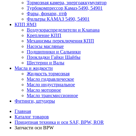
Тормозная камера, энергоаккумулятор
Турбокомпрессор Камаз-5490, 54901
Фары, фонари, птф
Фильтры КАМАЗ 5490, 54901
КПП ЯМЗ
Воздухораспределители и Клапана
Крепление КПП
Механизмы переключения КПП
Насосы масляные
Подшипники и Сальники
Прокладки Гайки Шайбы
Шестерни и Валы
Масла и жидкости
Жидкость тормозная
Масло гидравлическое
Масло индустриальное
Масло моторное
Масло трансмиссионное
Фитинги, штуцеры
Главная
Каталог товаров
Прицепная техника и оси SAF, BPW, ROR
Запчасти оси BPW