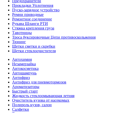
Предохранители
Прокладки Уплотнения
Пуско-зарядное устройство
Ремни приводные
Ремонтное соединение
Рукава Шланги РТИ
Стяжка крепления груза
Тавотницы
Троса буксировочные Цепи противоскольжения
Тюнинг
Щетки сметки и скребки
Щетки стеклоочистителя
Автохимия
Незамерзайка
Автокосметика
Автошампунь
Антифриз
Антифриз для пневмотормозов
Ароматизаторы
Быстрый старт
Жидкость стеклоомывающая летняя
Очиститель кузова от насекомых
Полироль кузов, салон
Салфетки