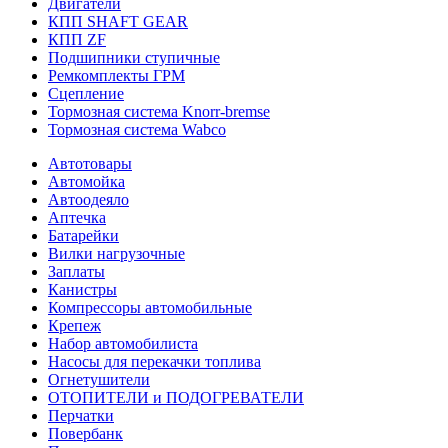
Двигатели
КПП SHAFT GEAR
КПП ZF
Подшипники ступичные
Ремкомплекты ГРМ
Сцепление
Тормозная система Knorr-bremse
Тормозная система Wabco
Автотовары
Автомойка
Автоодеяло
Аптечка
Батарейки
Вилки нагрузочные
Заплаты
Канистры
Компрессоры автомобильные
Крепеж
Набор автомобилиста
Насосы для перекачки топлива
Огнетушители
ОТОПИТЕЛИ и ПОДОГРЕВАТЕЛИ
Перчатки
Повербанк