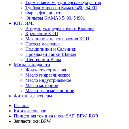
Тормозная камера, энергоаккумулятор
Турбокомпрессор Камаз-5490, 54901
Фары, фонари, птф
Фильтры КАМАЗ 5490, 54901
КПП ЯМЗ
Воздухораспределители и Клапана
Крепление КПП
Механизмы переключения КПП
Насосы масляные
Подшипники и Сальники
Прокладки Гайки Шайбы
Шестерни и Валы
Масла и жидкости
Жидкость тормозная
Масло гидравлическое
Масло индустриальное
Масло моторное
Масло трансмиссионное
Фитинги, штуцеры
Главная
Каталог товаров
Прицепная техника и оси SAF, BPW, ROR
Запчасти оси BPW