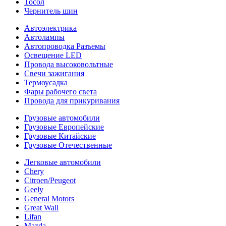
Тосол
Чернитель шин
Автоэлектрика
Автолампы
Автопроводка Разъемы
Освещение LED
Провода высоковольтные
Свечи зажигания
Термоусадка
Фары рабочего света
Провода для прикуривания
Грузовые автомобили
Грузовые Европейские
Грузовые Китайские
Грузовые Отечественные
Легковые автомобили
Chery
Citroen/Peugeot
Geely
General Motors
Great Wall
Lifan
Mazda