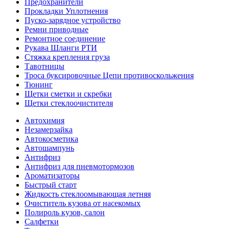
Предохранители
Прокладки Уплотнения
Пуско-зарядное устройство
Ремни приводные
Ремонтное соединение
Рукава Шланги РТИ
Стяжка крепления груза
Тавотницы
Троса буксировочные Цепи противоскольжения
Тюнинг
Щетки сметки и скребки
Щетки стеклоочистителя
Автохимия
Незамерзайка
Автокосметика
Автошампунь
Антифриз
Антифриз для пневмотормозов
Ароматизаторы
Быстрый старт
Жидкость стеклоомывающая летняя
Очиститель кузова от насекомых
Полироль кузов, салон
Салфетки