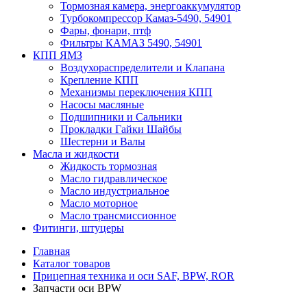
Тормозная камера, энергоаккумулятор
Турбокомпрессор Камаз-5490, 54901
Фары, фонари, птф
Фильтры КАМАЗ 5490, 54901
КПП ЯМЗ
Воздухораспределители и Клапана
Крепление КПП
Механизмы переключения КПП
Насосы масляные
Подшипники и Сальники
Прокладки Гайки Шайбы
Шестерни и Валы
Масла и жидкости
Жидкость тормозная
Масло гидравлическое
Масло индустриальное
Масло моторное
Масло трансмиссионное
Фитинги, штуцеры
Главная
Каталог товаров
Прицепная техника и оси SAF, BPW, ROR
Запчасти оси BPW