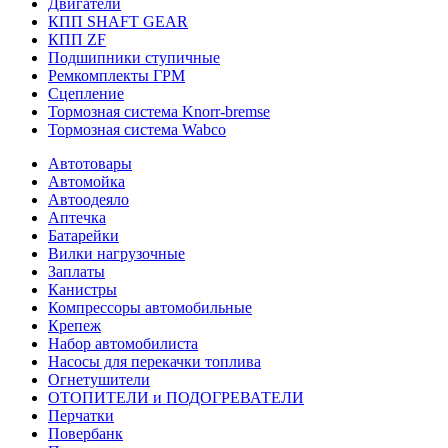
Двигатели
КПП SHAFT GEAR
КПП ZF
Подшипники ступичные
Ремкомплекты ГРМ
Сцепление
Тормозная система Knorr-bremse
Тормозная система Wabco
Автотовары
Автомойка
Автоодеяло
Аптечка
Батарейки
Вилки нагрузочные
Заплаты
Канистры
Компрессоры автомобильные
Крепеж
Набор автомобилиста
Насосы для перекачки топлива
Огнетушители
ОТОПИТЕЛИ и ПОДОГРЕВАТЕЛИ
Перчатки
Повербанк