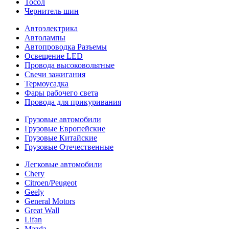
Тосол
Чернитель шин
Автоэлектрика
Автолампы
Автопроводка Разъемы
Освещение LED
Провода высоковольтные
Свечи зажигания
Термоусадка
Фары рабочего света
Провода для прикуривания
Грузовые автомобили
Грузовые Европейские
Грузовые Китайские
Грузовые Отечественные
Легковые автомобили
Chery
Citroen/Peugeot
Geely
General Motors
Great Wall
Lifan
Mazda