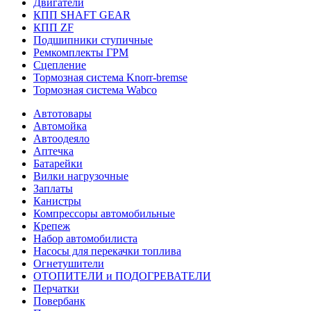
Двигатели
КПП SHAFT GEAR
КПП ZF
Подшипники ступичные
Ремкомплекты ГРМ
Сцепление
Тормозная система Knorr-bremse
Тормозная система Wabco
Автотовары
Автомойка
Автоодеяло
Аптечка
Батарейки
Вилки нагрузочные
Заплаты
Канистры
Компрессоры автомобильные
Крепеж
Набор автомобилиста
Насосы для перекачки топлива
Огнетушители
ОТОПИТЕЛИ и ПОДОГРЕВАТЕЛИ
Перчатки
Повербанк