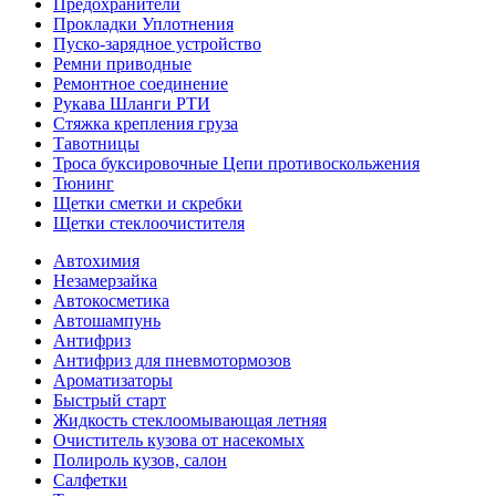
Предохранители
Прокладки Уплотнения
Пуско-зарядное устройство
Ремни приводные
Ремонтное соединение
Рукава Шланги РТИ
Стяжка крепления груза
Тавотницы
Троса буксировочные Цепи противоскольжения
Тюнинг
Щетки сметки и скребки
Щетки стеклоочистителя
Автохимия
Незамерзайка
Автокосметика
Автошампунь
Антифриз
Антифриз для пневмотормозов
Ароматизаторы
Быстрый старт
Жидкость стеклоомывающая летняя
Очиститель кузова от насекомых
Полироль кузов, салон
Салфетки