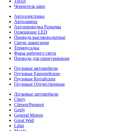
Тосол
Чернитель шин
Автоэлектрика
Автолампы
Автопроводка Разъемы
Освещение LED
Провода высоковольтные
Свечи зажигания
Термоусадка
Фары рабочего света
Провода для прикуривания
Грузовые автомобили
Грузовые Европейские
Грузовые Китайские
Грузовые Отечественные
Легковые автомобили
Chery
Citroen/Peugeot
Geely
General Motors
Great Wall
Lifan
Mazda