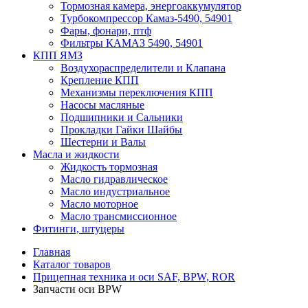
Тормозная камера, энергоаккумулятор
Турбокомпрессор Камаз-5490, 54901
Фары, фонари, птф
Фильтры КАМАЗ 5490, 54901
КПП ЯМЗ
Воздухораспределители и Клапана
Крепление КПП
Механизмы переключения КПП
Насосы масляные
Подшипники и Сальники
Прокладки Гайки Шайбы
Шестерни и Валы
Масла и жидкости
Жидкость тормозная
Масло гидравлическое
Масло индустриальное
Масло моторное
Масло трансмиссионное
Фитинги, штуцеры
Главная
Каталог товаров
Прицепная техника и оси SAF, BPW, ROR
Запчасти оси BPW