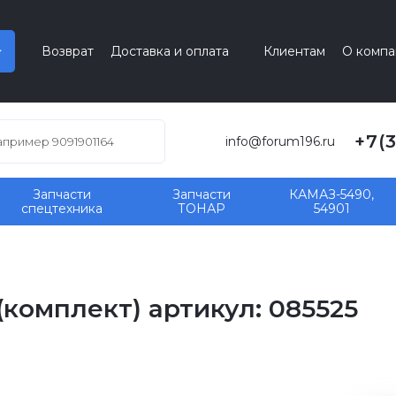
Возврат
Доставка и оплата
Клиентам
О компа
+7(
info@forum196.ru
Запчасти
Запчасти
КАМАЗ-5490,
спецтехника
ТОНАР
54901
комплект) артикул: 085525