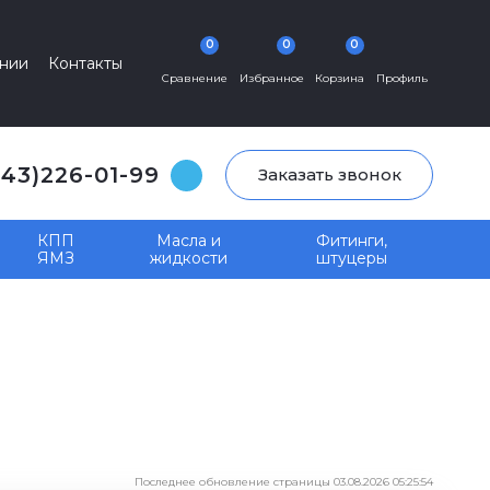
0
0
0
нии
Контакты
Сравнение
Избранное
Корзина
Профиль
343)226-01-99
Заказать звонок
КПП
Масла и
Фитинги,
ЯМЗ
жидкости
штуцеры
Последнее обновление страницы 03.08.2026 05:25:54