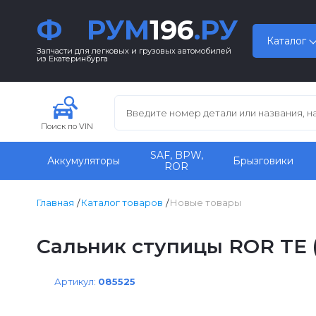
Ф
РУМ
196
.РУ
Каталог
Запчасти для легковых и грузовых автомобилей
из Екатеринбурга
Поиск по VIN
SAF, BPW,
Аккумуляторы
Брызговики
ROR
Главная
Каталог товаров
Новые товары
Сальник ступицы ROR TE (
Артикул:
085525