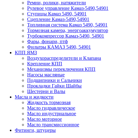
Ремни, ролики, натяжители
Рулевое управление Камаз-5490,54901
Ступицы Камаз 5490, 54901
Сцепление Камаз-5490,54901
Топливная система Камаз 5490, 54901
Тормозная камера, энергоаккумулятор
Турбокомпрессор Камаз-5490, 54901
Фары, фонари, птф
Фильтры КАМАЗ 5490, 54901
КПП ЯМЗ
Воздухораспределители и Клапана
Крепление КПП
Механизмы переключения КПП
Насосы масляные
Подшипники и Сальники
Прокладки Гайки Шайбы
Шестерни и Валы
Масла и жидкости
Жидкость тормозная
Масло гидравлическое
Масло индустриальное
Масло моторное
Масло трансмиссионное
Фитинги, штуцеры