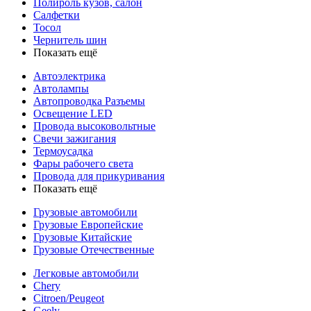
Полироль кузов, салон
Салфетки
Тосол
Чернитель шин
Показать ещё
Автоэлектрика
Автолампы
Автопроводка Разъемы
Освещение LED
Провода высоковольтные
Свечи зажигания
Термоусадка
Фары рабочего света
Провода для прикуривания
Показать ещё
Грузовые автомобили
Грузовые Европейские
Грузовые Китайские
Грузовые Отечественные
Легковые автомобили
Chery
Citroen/Peugeot
Geely