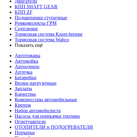
Двигатели
КПП SHAFT GEAR
КПП ZF
Подшипники ступичные
Ремкомплекты ГРМ
Сцепление
Тормозная система Knorr-bremse
Тормозная система Wabco
Показать ещё
Автотовары
Автомойка
Автоодеяло
Аптечка
Батарейки
Вилки нагрузочные
Заплаты
Канистры
Компрессоры автомобильные
Крепеж
Набор автомобилиста
Насосы для перекачки топлива
Огнетушители
ОТОПИТЕЛИ и ПОДОГРЕВАТЕЛИ
Перчатки