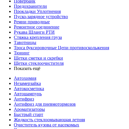
Повербанк
Предохранители
Прокладки Уплотнения
Пуско-зарядное устройство
Ремни приводные
Ремонтное соединение
Рукава Шланги РТИ
Стяжка крепления груза
Тавотницы
Троса буксировочные Цепи противоскольжения
Тюнинг
Щетки сметки и скребки
Щетки стеклоочистителя
Показать ещё
Автохимия
Незамерзайка
Автокосметика
Автошампунь
Антифриз
Антифриз для пневмотормозов
Ароматизаторы
Быстрый старт
Жидкость стеклоомывающая летняя
Очиститель кузова от насекомых