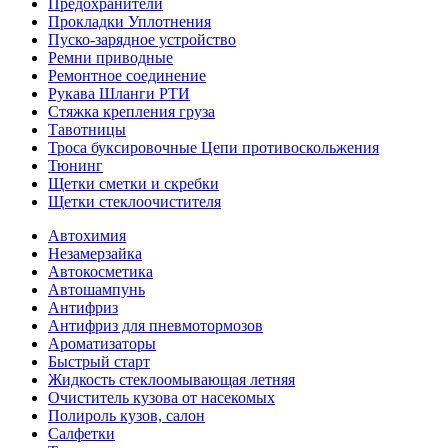
Предохранители
Прокладки Уплотнения
Пуско-зарядное устройство
Ремни приводные
Ремонтное соединение
Рукава Шланги РТИ
Стяжка крепления груза
Тавотницы
Троса буксировочные Цепи противоскольжения
Тюнинг
Щетки сметки и скребки
Щетки стеклоочистителя
Автохимия
Незамерзайка
Автокосметика
Автошампунь
Антифриз
Антифриз для пневмотормозов
Ароматизаторы
Быстрый старт
Жидкость стеклоомывающая летняя
Очиститель кузова от насекомых
Полироль кузов, салон
Салфетки