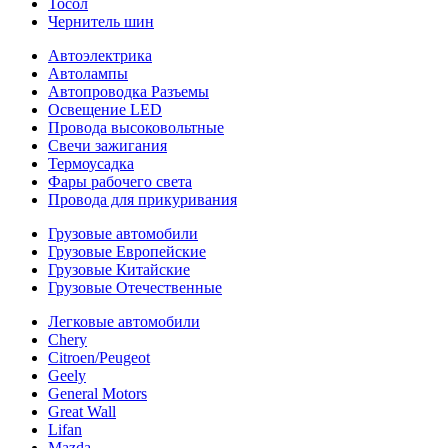
Тосол
Чернитель шин
Автоэлектрика
Автолампы
Автопроводка Разъемы
Освещение LED
Провода высоковольтные
Свечи зажигания
Термоусадка
Фары рабочего света
Провода для прикуривания
Грузовые автомобили
Грузовые Европейские
Грузовые Китайские
Грузовые Отечественные
Легковые автомобили
Chery
Citroen/Peugeot
Geely
General Motors
Great Wall
Lifan
Mazda