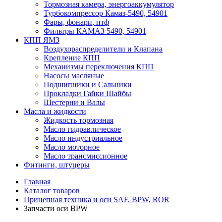
Тормозная камера, энергоаккумулятор
Турбокомпрессор Камаз-5490, 54901
Фары, фонари, птф
Фильтры КАМАЗ 5490, 54901
КПП ЯМЗ
Воздухораспределители и Клапана
Крепление КПП
Механизмы переключения КПП
Насосы масляные
Подшипники и Сальники
Прокладки Гайки Шайбы
Шестерни и Валы
Масла и жидкости
Жидкость тормозная
Масло гидравлическое
Масло индустриальное
Масло моторное
Масло трансмиссионное
Фитинги, штуцеры
Главная
Каталог товаров
Прицепная техника и оси SAF, BPW, ROR
Запчасти оси BPW