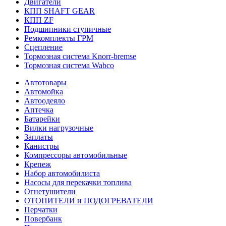
Двигатели
КПП SHAFT GEAR
КПП ZF
Подшипники ступичные
Ремкомплекты ГРМ
Сцепление
Тормозная система Knorr-bremse
Тормозная система Wabco
Автотовары
Автомойка
Автоодеяло
Аптечка
Батарейки
Вилки нагрузочные
Заплаты
Канистры
Компрессоры автомобильные
Крепеж
Набор автомобилиста
Насосы для перекачки топлива
Огнетушители
ОТОПИТЕЛИ и ПОДОГРЕВАТЕЛИ
Перчатки
Повербанк