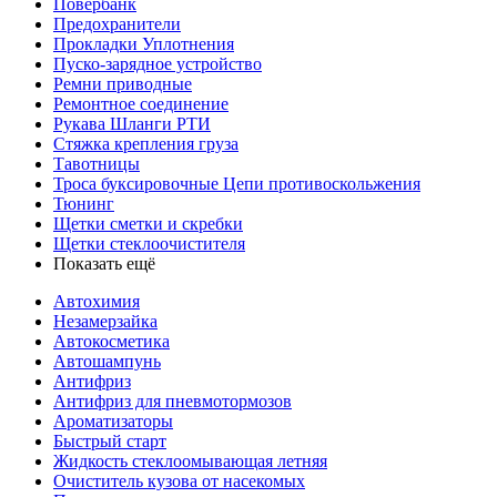
Повербанк
Предохранители
Прокладки Уплотнения
Пуско-зарядное устройство
Ремни приводные
Ремонтное соединение
Рукава Шланги РТИ
Стяжка крепления груза
Тавотницы
Троса буксировочные Цепи противоскольжения
Тюнинг
Щетки сметки и скребки
Щетки стеклоочистителя
Показать ещё
Автохимия
Незамерзайка
Автокосметика
Автошампунь
Антифриз
Антифриз для пневмотормозов
Ароматизаторы
Быстрый старт
Жидкость стеклоомывающая летняя
Очиститель кузова от насекомых