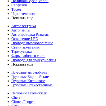
Полироль кузов, салон
Салфетки
Тосол
Чернитель шин
Показать ещё
Автоэлектрика
Автолампы
Автопроводка Разъемы
Освещение LED
Провода высоковольтные
Свечи зажигания
Термоусадка
Фары рабочего света
Провода для прикуривания
Показать ещё
Грузовые автомобили
Грузовые Европейские
Грузовые Китайские
Грузовые Отечественные
Легковые автомобили
Chery
Citroen/Peugeot
Geely