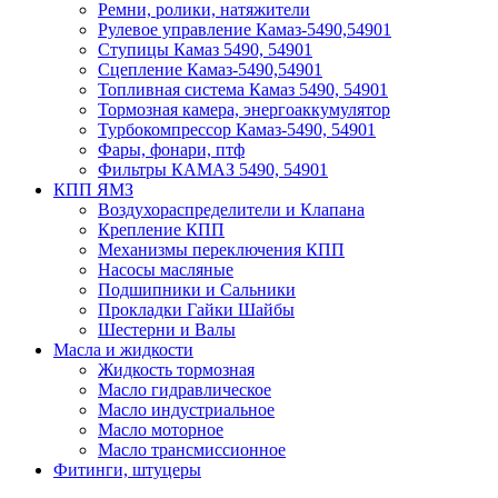
Ремни, ролики, натяжители
Рулевое управление Камаз-5490,54901
Ступицы Камаз 5490, 54901
Сцепление Камаз-5490,54901
Топливная система Камаз 5490, 54901
Тормозная камера, энергоаккумулятор
Турбокомпрессор Камаз-5490, 54901
Фары, фонари, птф
Фильтры КАМАЗ 5490, 54901
КПП ЯМЗ
Воздухораспределители и Клапана
Крепление КПП
Механизмы переключения КПП
Насосы масляные
Подшипники и Сальники
Прокладки Гайки Шайбы
Шестерни и Валы
Масла и жидкости
Жидкость тормозная
Масло гидравлическое
Масло индустриальное
Масло моторное
Масло трансмиссионное
Фитинги, штуцеры