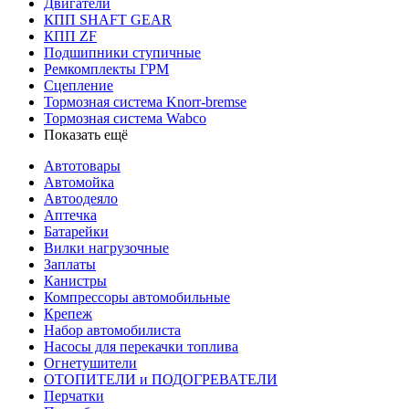
Двигатели
КПП SHAFT GEAR
КПП ZF
Подшипники ступичные
Ремкомплекты ГРМ
Сцепление
Тормозная система Knorr-bremse
Тормозная система Wabco
Показать ещё
Автотовары
Автомойка
Автоодеяло
Аптечка
Батарейки
Вилки нагрузочные
Заплаты
Канистры
Компрессоры автомобильные
Крепеж
Набор автомобилиста
Насосы для перекачки топлива
Огнетушители
ОТОПИТЕЛИ и ПОДОГРЕВАТЕЛИ
Перчатки