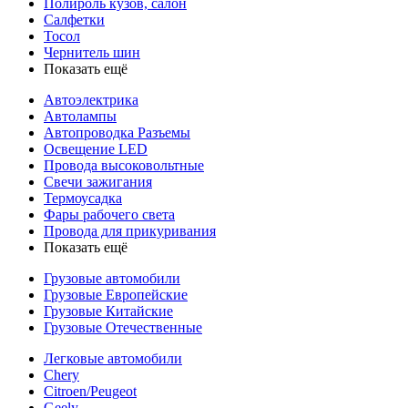
Полироль кузов, салон
Салфетки
Тосол
Чернитель шин
Показать ещё
Автоэлектрика
Автолампы
Автопроводка Разъемы
Освещение LED
Провода высоковольтные
Свечи зажигания
Термоусадка
Фары рабочего света
Провода для прикуривания
Показать ещё
Грузовые автомобили
Грузовые Европейские
Грузовые Китайские
Грузовые Отечественные
Легковые автомобили
Chery
Citroen/Peugeot
Geely