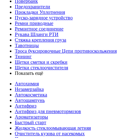
Повербанк
Предохранители
Прокладки Уплотнения
Пуско-зарядное устройство
Ремни приводные
Ремонтное соединение
Рукава Шланги РТИ
Стяжка крепления груза
Тавотницы
Троса буксировочные Цепи противоскольжения
Тюнинг
Щетки сметки и скребки
Щетки стеклоочистителя
Показать ещё
Автохимия
Незамерзайка
Автокосметика
Автошампунь
Антифриз
Антифриз для пневмотормозов
Ароматизаторы
Быстрый старт
Жидкость стеклоомывающая летняя
Очиститель кузова от насекомых