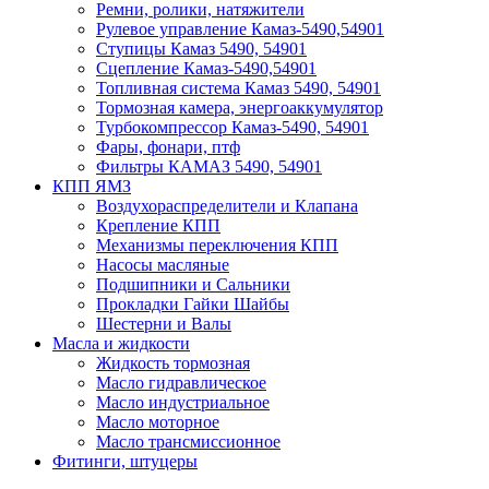
Ремни, ролики, натяжители
Рулевое управление Камаз-5490,54901
Ступицы Камаз 5490, 54901
Сцепление Камаз-5490,54901
Топливная система Камаз 5490, 54901
Тормозная камера, энергоаккумулятор
Турбокомпрессор Камаз-5490, 54901
Фары, фонари, птф
Фильтры КАМАЗ 5490, 54901
КПП ЯМЗ
Воздухораспределители и Клапана
Крепление КПП
Механизмы переключения КПП
Насосы масляные
Подшипники и Сальники
Прокладки Гайки Шайбы
Шестерни и Валы
Масла и жидкости
Жидкость тормозная
Масло гидравлическое
Масло индустриальное
Масло моторное
Масло трансмиссионное
Фитинги, штуцеры