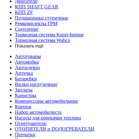
Двигатели
КПП SHAFT GEAR
КПП ZF
Подшипники ступичные
Ремкомплекты ГРМ
Сцепление
Тормозная система Knorr-bremse
Тормозная система Wabco
Показать ещё
Автотовары
Автомойка
Автоодеяло
Аптечка
Батарейки
Вилки нагрузочные
Заплаты
Канистры
Компрессоры автомобильные
Крепеж
Набор автомобилиста
Насосы для перекачки топлива
Огнетушители
ОТОПИТЕЛИ и ПОДОГРЕВАТЕЛИ
Перчатки