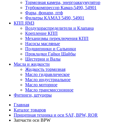
Тормозная камера, энергоаккумулятор
Турбокомпрессор Камаз-5490, 54901
Фары, фонари, птф
Фильтры КАМАЗ 5490, 54901
КПП ЯМЗ
Воздухораспределители и Клапана
Крепление КПП
Механизмы переключения КПП
Насосы масляные
Подшипники и Сальники
Прокладки Гайки Шайбы
Шестерни и Валы
Масла и жидкости
Жидкость тормозная
Масло гидравлическое
Масло индустриальное
Масло моторное
Масло трансмиссионное
Фитинги, штуцеры
Главная
Каталог товаров
Прицепная техника и оси SAF, BPW, ROR
Запчасти оси BPW