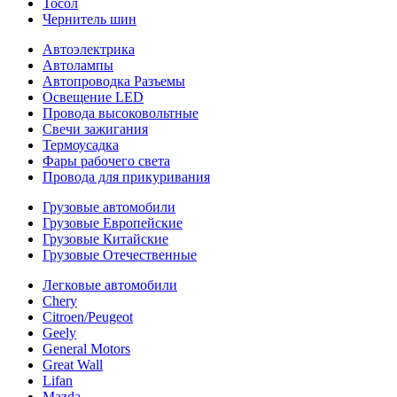
Тосол
Чернитель шин
Автоэлектрика
Автолампы
Автопроводка Разъемы
Освещение LED
Провода высоковольтные
Свечи зажигания
Термоусадка
Фары рабочего света
Провода для прикуривания
Грузовые автомобили
Грузовые Европейские
Грузовые Китайские
Грузовые Отечественные
Легковые автомобили
Chery
Citroen/Peugeot
Geely
General Motors
Great Wall
Lifan
Mazda