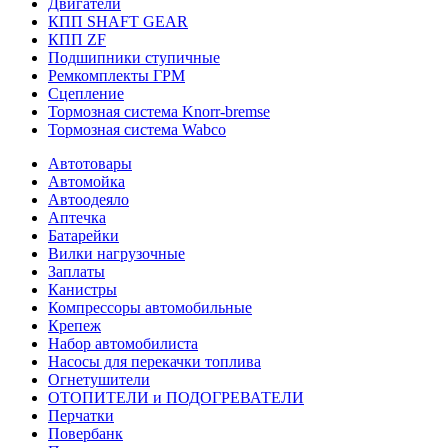
Двигатели
КПП SHAFT GEAR
КПП ZF
Подшипники ступичные
Ремкомплекты ГРМ
Сцепление
Тормозная система Knorr-bremse
Тормозная система Wabco
Автотовары
Автомойка
Автоодеяло
Аптечка
Батарейки
Вилки нагрузочные
Заплаты
Канистры
Компрессоры автомобильные
Крепеж
Набор автомобилиста
Насосы для перекачки топлива
Огнетушители
ОТОПИТЕЛИ и ПОДОГРЕВАТЕЛИ
Перчатки
Повербанк