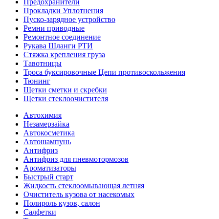
Предохранители
Прокладки Уплотнения
Пуско-зарядное устройство
Ремни приводные
Ремонтное соединение
Рукава Шланги РТИ
Стяжка крепления груза
Тавотницы
Троса буксировочные Цепи противоскольжения
Тюнинг
Щетки сметки и скребки
Щетки стеклоочистителя
Автохимия
Незамерзайка
Автокосметика
Автошампунь
Антифриз
Антифриз для пневмотормозов
Ароматизаторы
Быстрый старт
Жидкость стеклоомывающая летняя
Очиститель кузова от насекомых
Полироль кузов, салон
Салфетки