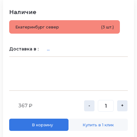
Наличие
Екатеринбург север
(3 шт.)
Доставка в :
...
367 ₽
-
+
В корзину
Купить в 1 клик