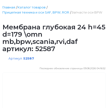
Главная
Каталог товаров
Прицепная техника и оси SAF, BPW, ROR
Запчасти оси BPW
Мембрана глубокая 24 h=45
d=179 \omn
mb,bpw,scania,rvi,daf
артикул: 52587
Артикул:
52587
Последнее обновление страницы 09.08.2026 04:16:52