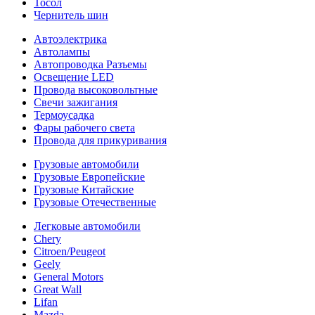
Тосол
Чернитель шин
Автоэлектрика
Автолампы
Автопроводка Разъемы
Освещение LED
Провода высоковольтные
Свечи зажигания
Термоусадка
Фары рабочего света
Провода для прикуривания
Грузовые автомобили
Грузовые Европейские
Грузовые Китайские
Грузовые Отечественные
Легковые автомобили
Chery
Citroen/Peugeot
Geely
General Motors
Great Wall
Lifan
Mazda