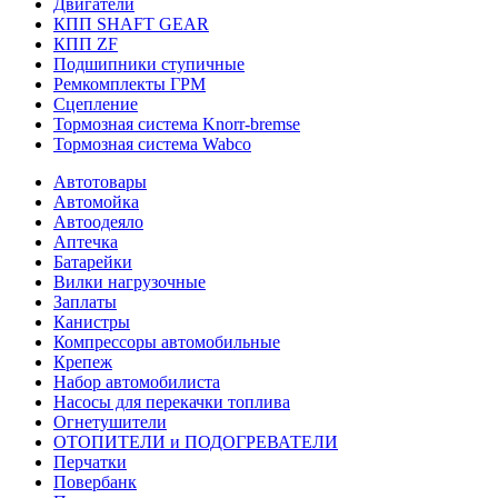
Двигатели
КПП SHAFT GEAR
КПП ZF
Подшипники ступичные
Ремкомплекты ГРМ
Сцепление
Тормозная система Knorr-bremse
Тормозная система Wabco
Автотовары
Автомойка
Автоодеяло
Аптечка
Батарейки
Вилки нагрузочные
Заплаты
Канистры
Компрессоры автомобильные
Крепеж
Набор автомобилиста
Насосы для перекачки топлива
Огнетушители
ОТОПИТЕЛИ и ПОДОГРЕВАТЕЛИ
Перчатки
Повербанк