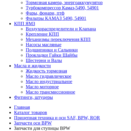
Тормозная камера, энергоаккумулятор
Турбокомпрессор Камаз-5490, 54901
Фары, фонари, птф
Фильтры КАМАЗ 5490, 54901
КПП ЯМЗ
Воздухораспределители и Клапана
Крепление КПП
Механизмы переключения КПП
Насосы масляные
Подшипники и Сальники
Прокладки Гайки Шайбы
Шестерни и Валы
Масла и жидкости
Жидкость тормозная
Масло гидравлическое
Масло индустриальное
Масло моторное
Масло трансмиссионное
Фитинги, штуцеры
Главная
Каталог товаров
Прицепная техника и оси SAF, BPW, ROR
Запчасти оси BPW
Запчасти для ступицы BPW