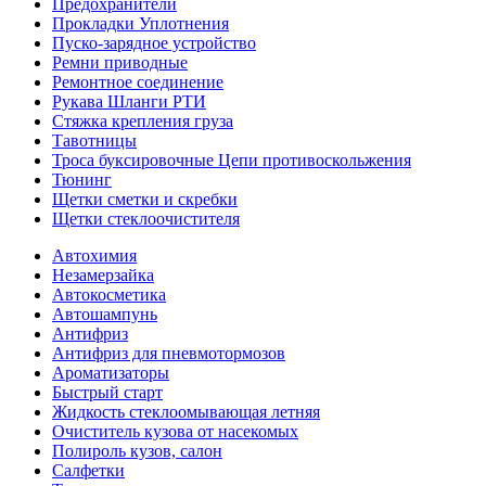
Предохранители
Прокладки Уплотнения
Пуско-зарядное устройство
Ремни приводные
Ремонтное соединение
Рукава Шланги РТИ
Стяжка крепления груза
Тавотницы
Троса буксировочные Цепи противоскольжения
Тюнинг
Щетки сметки и скребки
Щетки стеклоочистителя
Автохимия
Незамерзайка
Автокосметика
Автошампунь
Антифриз
Антифриз для пневмотормозов
Ароматизаторы
Быстрый старт
Жидкость стеклоомывающая летняя
Очиститель кузова от насекомых
Полироль кузов, салон
Салфетки