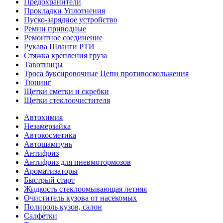
Предохранители
Прокладки Уплотнения
Пуско-зарядное устройство
Ремни приводные
Ремонтное соединение
Рукава Шланги РТИ
Стяжка крепления груза
Тавотницы
Троса буксировочные Цепи противоскольжения
Тюнинг
Щетки сметки и скребки
Щетки стеклоочистителя
Автохимия
Незамерзайка
Автокосметика
Автошампунь
Антифриз
Антифриз для пневмотормозов
Ароматизаторы
Быстрый старт
Жидкость стеклоомывающая летняя
Очиститель кузова от насекомых
Полироль кузов, салон
Салфетки