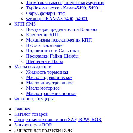
Тормозная камера, энергоаккумулятор
Турбокомпрессор Камаз-5490, 54901
Фары, фонари, птф
Фильтры КАМАЗ 5490, 54901
КПП ЯМЗ
Воздухораспределители и Клапана
Крепление КПП
Механизмы переключения КПП
Насосы масляные
Подшипники и Сальники
Прокладки Гайки Шайбы
Шестерни и Валы
Масла и жидкости
Жидкость тормозная
Масло гидравлическое
Масло индустриальное
Масло моторное
Масло трансмиссионное
Фитинги, штуцеры
Главная
Каталог товаров
Прицепная техника и оси SAF, BPW, ROR
Запчасти оси ROR
Запчасти для подвески ROR