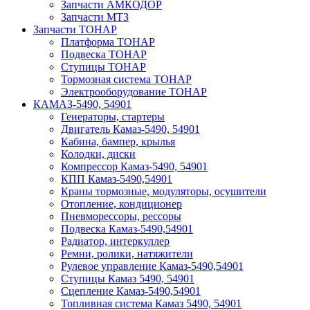
Запчасти АМКОДОР
Запчасти МТЗ
Запчасти ТОНАР
Платформа ТОНАР
Подвеска ТОНАР
Ступицы ТОНАР
Тормозная система ТОНАР
Электрооборудование ТОНАР
КАМАЗ-5490, 54901
Генераторы, стартеры
Двигатель Камаз-5490, 54901
Кабина, бампер, крылья
Колодки, диски
Компрессор Камаз-5490, 54901
КПП Камаз-5490,54901
Краны тормозные, модуляторы, осушители
Отопление, кондиционер
Пневморессоры, рессоры
Подвеска Камаз-5490,54901
Радиатор, интеркуллер
Ремни, ролики, натяжители
Рулевое управление Камаз-5490,54901
Ступицы Камаз 5490, 54901
Сцепление Камаз-5490,54901
Топливная система Камаз 5490, 54901