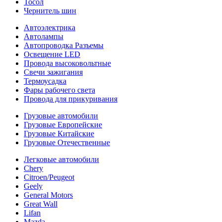
Тосол
Чернитель шин
Автоэлектрика
Автолампы
Автопроводка Разъемы
Освещение LED
Провода высоковольтные
Свечи зажигания
Термоусадка
Фары рабочего света
Провода для прикуривания
Грузовые автомобили
Грузовые Европейские
Грузовые Китайские
Грузовые Отечественные
Легковые автомобили
Chery
Citroen/Peugeot
Geely
General Motors
Great Wall
Lifan
Mazda