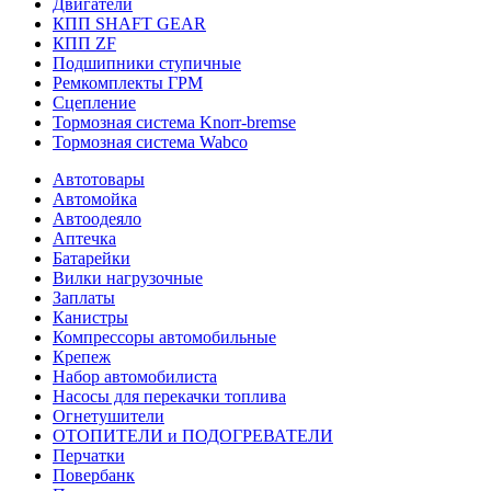
Двигатели
КПП SHAFT GEAR
КПП ZF
Подшипники ступичные
Ремкомплекты ГРМ
Сцепление
Тормозная система Knorr-bremse
Тормозная система Wabco
Автотовары
Автомойка
Автоодеяло
Аптечка
Батарейки
Вилки нагрузочные
Заплаты
Канистры
Компрессоры автомобильные
Крепеж
Набор автомобилиста
Насосы для перекачки топлива
Огнетушители
ОТОПИТЕЛИ и ПОДОГРЕВАТЕЛИ
Перчатки
Повербанк