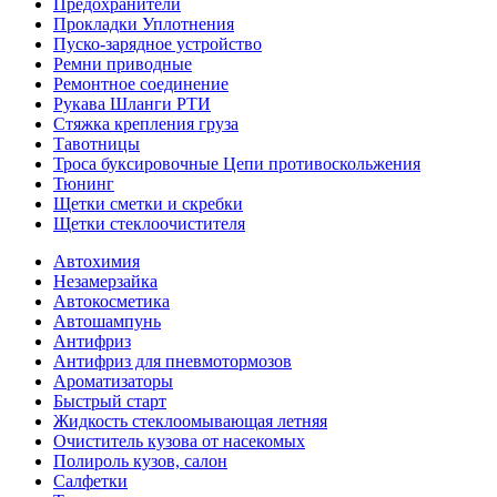
Предохранители
Прокладки Уплотнения
Пуско-зарядное устройство
Ремни приводные
Ремонтное соединение
Рукава Шланги РТИ
Стяжка крепления груза
Тавотницы
Троса буксировочные Цепи противоскольжения
Тюнинг
Щетки сметки и скребки
Щетки стеклоочистителя
Автохимия
Незамерзайка
Автокосметика
Автошампунь
Антифриз
Антифриз для пневмотормозов
Ароматизаторы
Быстрый старт
Жидкость стеклоомывающая летняя
Очиститель кузова от насекомых
Полироль кузов, салон
Салфетки