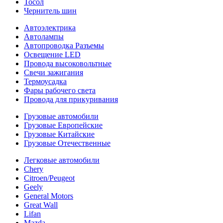
Тосол
Чернитель шин
Автоэлектрика
Автолампы
Автопроводка Разъемы
Освещение LED
Провода высоковольтные
Свечи зажигания
Термоусадка
Фары рабочего света
Провода для прикуривания
Грузовые автомобили
Грузовые Европейские
Грузовые Китайские
Грузовые Отечественные
Легковые автомобили
Chery
Citroen/Peugeot
Geely
General Motors
Great Wall
Lifan
Mazda