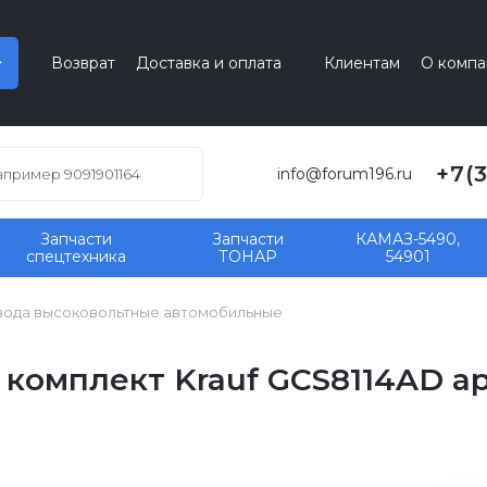
Возврат
Доставка и оплата
Клиентам
О компа
+7(
info@forum196.ru
Запчасти
Запчасти
КАМАЗ-5490,
спецтехника
ТОНАР
54901
ода высоковольтные автомобильные
комплект Krauf GCS8114AD ар