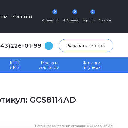
0
0
0
нии
Контакты
Сравнение
Избранное
Корзина
Профиль
343)226-01-99
Заказать звонок
КПП
Масла и
Фитинги,
ЯМЗ
жидкости
штуцеры
тикул: GCS8114AD
Последнее обновление страницы 08.08.2026 03:17:59