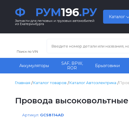
Ф
РУМ
196
.РУ
Каталог
Запчасти для легковых и грузовых автомобилей
из Екатеринбурга
Поиск по VIN
SAF, BPW,
Аккумуляторы
Брызговики
ROR
Главная
Каталог товаров
Каталог Автоэлектрика
Пров
Провода высоковольтные 
Артикул:
GCS8114AD