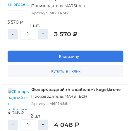
Производитель: MARStech
Артикул:
M611436
3 570 ₽
1 шт.
3 570 ₽
-
+
В корзину
Купить в 1 клик
Фонарь задний rh с кабелем\ kogel,krone
Производитель: MARS TECH
Артикул:
M611438
4 048 ₽
2 шт.
4 048 ₽
-
+