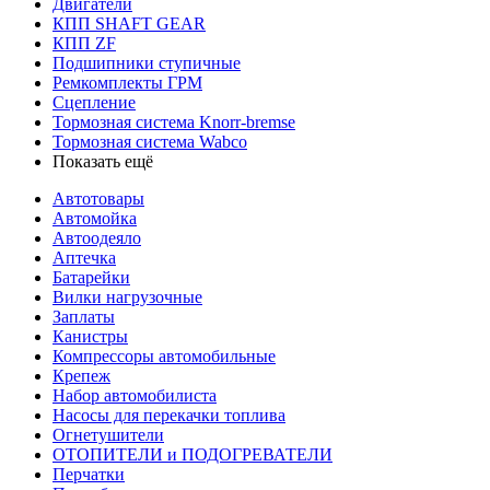
Двигатели
КПП SHAFT GEAR
КПП ZF
Подшипники ступичные
Ремкомплекты ГРМ
Сцепление
Тормозная система Knorr-bremse
Тормозная система Wabco
Показать ещё
Автотовары
Автомойка
Автоодеяло
Аптечка
Батарейки
Вилки нагрузочные
Заплаты
Канистры
Компрессоры автомобильные
Крепеж
Набор автомобилиста
Насосы для перекачки топлива
Огнетушители
ОТОПИТЕЛИ и ПОДОГРЕВАТЕЛИ
Перчатки