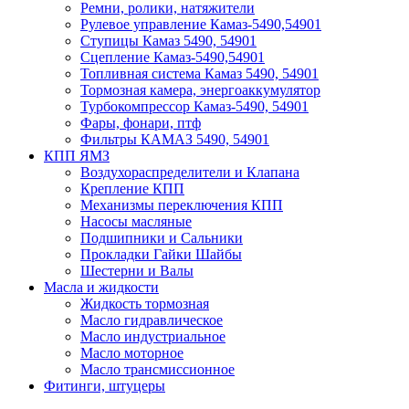
Ремни, ролики, натяжители
Рулевое управление Камаз-5490,54901
Ступицы Камаз 5490, 54901
Сцепление Камаз-5490,54901
Топливная система Камаз 5490, 54901
Тормозная камера, энергоаккумулятор
Турбокомпрессор Камаз-5490, 54901
Фары, фонари, птф
Фильтры КАМАЗ 5490, 54901
КПП ЯМЗ
Воздухораспределители и Клапана
Крепление КПП
Механизмы переключения КПП
Насосы масляные
Подшипники и Сальники
Прокладки Гайки Шайбы
Шестерни и Валы
Масла и жидкости
Жидкость тормозная
Масло гидравлическое
Масло индустриальное
Масло моторное
Масло трансмиссионное
Фитинги, штуцеры