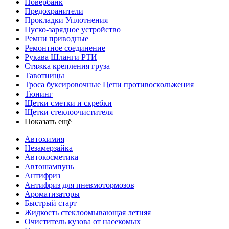
Повербанк
Предохранители
Прокладки Уплотнения
Пуско-зарядное устройство
Ремни приводные
Ремонтное соединение
Рукава Шланги РТИ
Стяжка крепления груза
Тавотницы
Троса буксировочные Цепи противоскольжения
Тюнинг
Щетки сметки и скребки
Щетки стеклоочистителя
Показать ещё
Автохимия
Незамерзайка
Автокосметика
Автошампунь
Антифриз
Антифриз для пневмотормозов
Ароматизаторы
Быстрый старт
Жидкость стеклоомывающая летняя
Очиститель кузова от насекомых