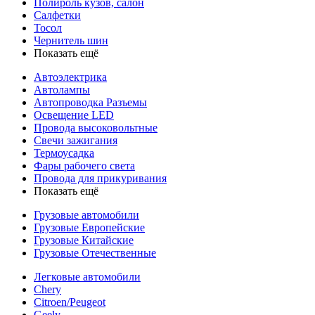
Полироль кузов, салон
Салфетки
Тосол
Чернитель шин
Показать ещё
Автоэлектрика
Автолампы
Автопроводка Разъемы
Освещение LED
Провода высоковольтные
Свечи зажигания
Термоусадка
Фары рабочего света
Провода для прикуривания
Показать ещё
Грузовые автомобили
Грузовые Европейские
Грузовые Китайские
Грузовые Отечественные
Легковые автомобили
Chery
Citroen/Peugeot
Geely