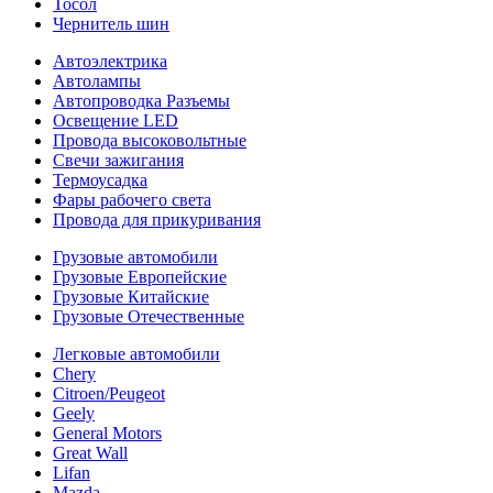
Тосол
Чернитель шин
Автоэлектрика
Автолампы
Автопроводка Разъемы
Освещение LED
Провода высоковольтные
Свечи зажигания
Термоусадка
Фары рабочего света
Провода для прикуривания
Грузовые автомобили
Грузовые Европейские
Грузовые Китайские
Грузовые Отечественные
Легковые автомобили
Chery
Citroen/Peugeot
Geely
General Motors
Great Wall
Lifan
Mazda