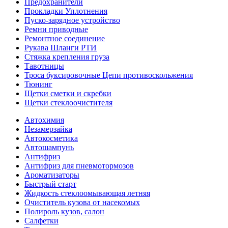
Предохранители
Прокладки Уплотнения
Пуско-зарядное устройство
Ремни приводные
Ремонтное соединение
Рукава Шланги РТИ
Стяжка крепления груза
Тавотницы
Троса буксировочные Цепи противоскольжения
Тюнинг
Щетки сметки и скребки
Щетки стеклоочистителя
Автохимия
Незамерзайка
Автокосметика
Автошампунь
Антифриз
Антифриз для пневмотормозов
Ароматизаторы
Быстрый старт
Жидкость стеклоомывающая летняя
Очиститель кузова от насекомых
Полироль кузов, салон
Салфетки