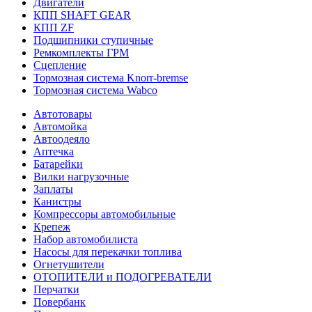
Двигатели
КПП SHAFT GEAR
КПП ZF
Подшипники ступичные
Ремкомплекты ГРМ
Сцепление
Тормозная система Knorr-bremse
Тормозная система Wabco
Автотовары
Автомойка
Автоодеяло
Аптечка
Батарейки
Вилки нагрузочные
Заплаты
Канистры
Компрессоры автомобильные
Крепеж
Набор автомобилиста
Насосы для перекачки топлива
Огнетушители
ОТОПИТЕЛИ и ПОДОГРЕВАТЕЛИ
Перчатки
Повербанк