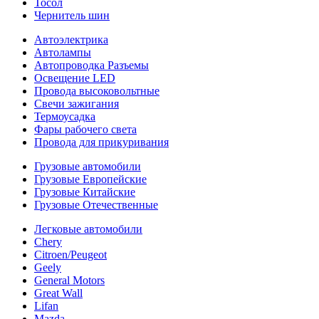
Тосол
Чернитель шин
Автоэлектрика
Автолампы
Автопроводка Разъемы
Освещение LED
Провода высоковольтные
Свечи зажигания
Термоусадка
Фары рабочего света
Провода для прикуривания
Грузовые автомобили
Грузовые Европейские
Грузовые Китайские
Грузовые Отечественные
Легковые автомобили
Chery
Citroen/Peugeot
Geely
General Motors
Great Wall
Lifan
Mazda