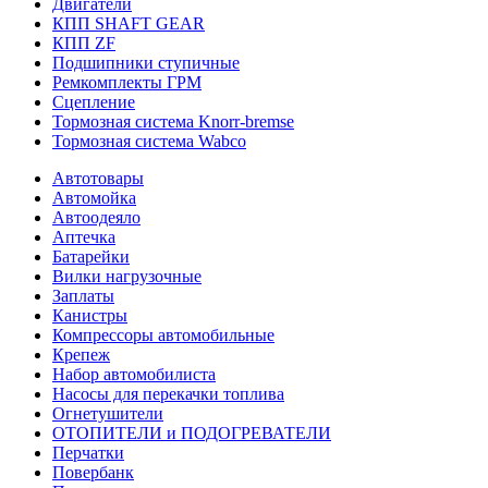
Двигатели
КПП SHAFT GEAR
КПП ZF
Подшипники ступичные
Ремкомплекты ГРМ
Сцепление
Тормозная система Knorr-bremse
Тормозная система Wabco
Автотовары
Автомойка
Автоодеяло
Аптечка
Батарейки
Вилки нагрузочные
Заплаты
Канистры
Компрессоры автомобильные
Крепеж
Набор автомобилиста
Насосы для перекачки топлива
Огнетушители
ОТОПИТЕЛИ и ПОДОГРЕВАТЕЛИ
Перчатки
Повербанк