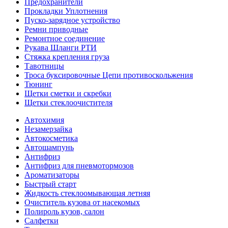
Предохранители
Прокладки Уплотнения
Пуско-зарядное устройство
Ремни приводные
Ремонтное соединение
Рукава Шланги РТИ
Стяжка крепления груза
Тавотницы
Троса буксировочные Цепи противоскольжения
Тюнинг
Щетки сметки и скребки
Щетки стеклоочистителя
Автохимия
Незамерзайка
Автокосметика
Автошампунь
Антифриз
Антифриз для пневмотормозов
Ароматизаторы
Быстрый старт
Жидкость стеклоомывающая летняя
Очиститель кузова от насекомых
Полироль кузов, салон
Салфетки