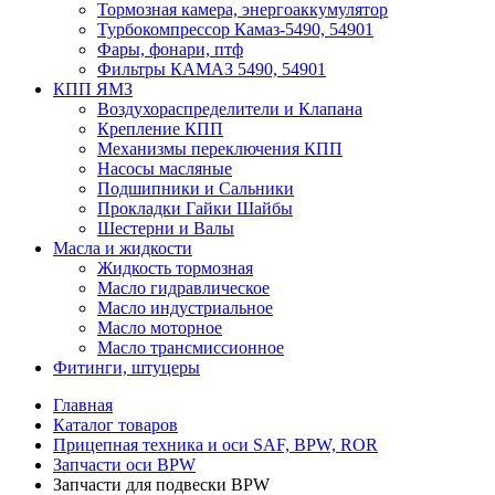
Тормозная камера, энергоаккумулятор
Турбокомпрессор Камаз-5490, 54901
Фары, фонари, птф
Фильтры КАМАЗ 5490, 54901
КПП ЯМЗ
Воздухораспределители и Клапана
Крепление КПП
Механизмы переключения КПП
Насосы масляные
Подшипники и Сальники
Прокладки Гайки Шайбы
Шестерни и Валы
Масла и жидкости
Жидкость тормозная
Масло гидравлическое
Масло индустриальное
Масло моторное
Масло трансмиссионное
Фитинги, штуцеры
Главная
Каталог товаров
Прицепная техника и оси SAF, BPW, ROR
Запчасти оси BPW
Запчасти для подвески BPW