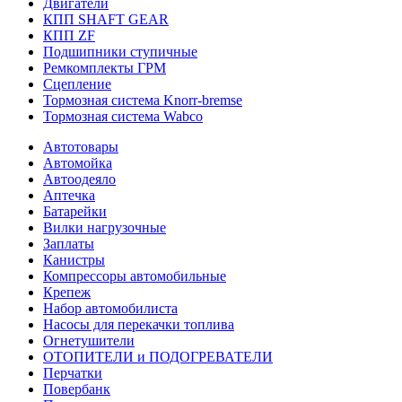
Двигатели
КПП SHAFT GEAR
КПП ZF
Подшипники ступичные
Ремкомплекты ГРМ
Сцепление
Тормозная система Knorr-bremse
Тормозная система Wabco
Автотовары
Автомойка
Автоодеяло
Аптечка
Батарейки
Вилки нагрузочные
Заплаты
Канистры
Компрессоры автомобильные
Крепеж
Набор автомобилиста
Насосы для перекачки топлива
Огнетушители
ОТОПИТЕЛИ и ПОДОГРЕВАТЕЛИ
Перчатки
Повербанк