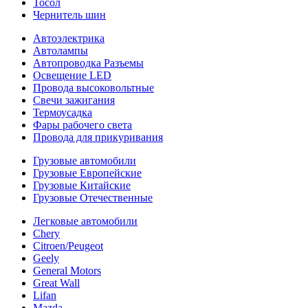
Тосол
Чернитель шин
Автоэлектрика
Автолампы
Автопроводка Разъемы
Освещение LED
Провода высоковольтные
Свечи зажигания
Термоусадка
Фары рабочего света
Провода для прикуривания
Грузовые автомобили
Грузовые Европейские
Грузовые Китайские
Грузовые Отечественные
Легковые автомобили
Chery
Citroen/Peugeot
Geely
General Motors
Great Wall
Lifan
Mazda