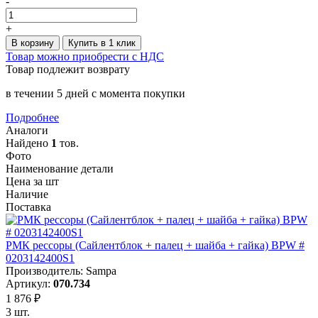
-
+
В корзину
Купить в 1 клик
Товар можно приобрести с НДС
Товар подлежит возврату
в течении 5 дней с момента покупки
Подробнее
Аналоги
Найдено
1
тов.
Фото
Наименование детали
Цена за шт
Наличие
Поставка
РМК рессоры (Сайлентблок + палец + шайба + гайка) BPW #
0203142400S1
Производитель: Sampa
Артикул:
070.734
1 876 ₽
3 шт.