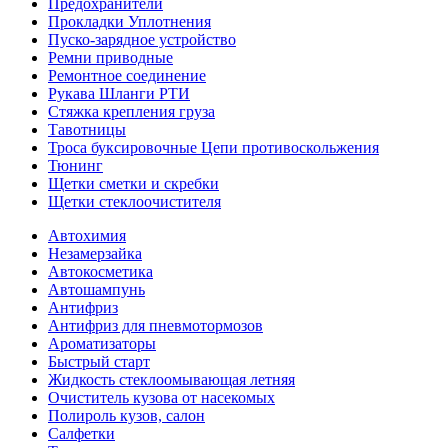
Предохранители
Прокладки Уплотнения
Пуско-зарядное устройство
Ремни приводные
Ремонтное соединение
Рукава Шланги РТИ
Стяжка крепления груза
Тавотницы
Троса буксировочные Цепи противоскольжения
Тюнинг
Щетки сметки и скребки
Щетки стеклоочистителя
Автохимия
Незамерзайка
Автокосметика
Автошампунь
Антифриз
Антифриз для пневмотормозов
Ароматизаторы
Быстрый старт
Жидкость стеклоомывающая летняя
Очиститель кузова от насекомых
Полироль кузов, салон
Салфетки