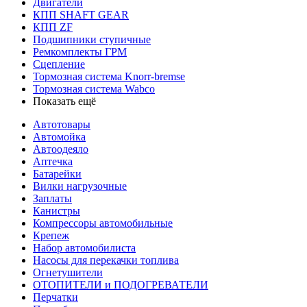
Двигатели
КПП SHAFT GEAR
КПП ZF
Подшипники ступичные
Ремкомплекты ГРМ
Сцепление
Тормозная система Knorr-bremse
Тормозная система Wabco
Показать ещё
Автотовары
Автомойка
Автоодеяло
Аптечка
Батарейки
Вилки нагрузочные
Заплаты
Канистры
Компрессоры автомобильные
Крепеж
Набор автомобилиста
Насосы для перекачки топлива
Огнетушители
ОТОПИТЕЛИ и ПОДОГРЕВАТЕЛИ
Перчатки