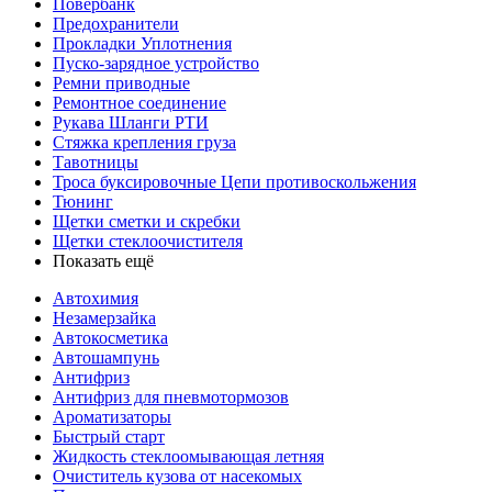
Повербанк
Предохранители
Прокладки Уплотнения
Пуско-зарядное устройство
Ремни приводные
Ремонтное соединение
Рукава Шланги РТИ
Стяжка крепления груза
Тавотницы
Троса буксировочные Цепи противоскольжения
Тюнинг
Щетки сметки и скребки
Щетки стеклоочистителя
Показать ещё
Автохимия
Незамерзайка
Автокосметика
Автошампунь
Антифриз
Антифриз для пневмотормозов
Ароматизаторы
Быстрый старт
Жидкость стеклоомывающая летняя
Очиститель кузова от насекомых