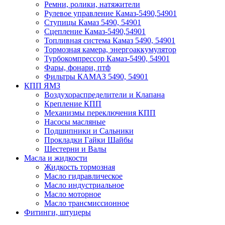
Ремни, ролики, натяжители
Рулевое управление Камаз-5490,54901
Ступицы Камаз 5490, 54901
Сцепление Камаз-5490,54901
Топливная система Камаз 5490, 54901
Тормозная камера, энергоаккумулятор
Турбокомпрессор Камаз-5490, 54901
Фары, фонари, птф
Фильтры КАМАЗ 5490, 54901
КПП ЯМЗ
Воздухораспределители и Клапана
Крепление КПП
Механизмы переключения КПП
Насосы масляные
Подшипники и Сальники
Прокладки Гайки Шайбы
Шестерни и Валы
Масла и жидкости
Жидкость тормозная
Масло гидравлическое
Масло индустриальное
Масло моторное
Масло трансмиссионное
Фитинги, штуцеры