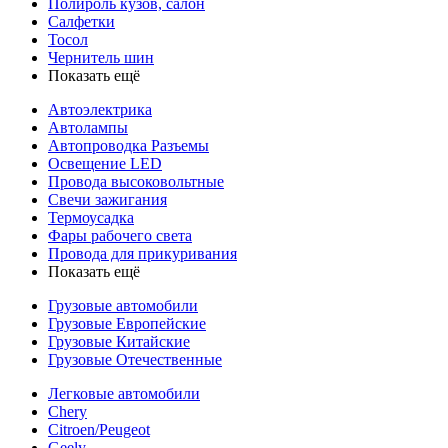
Полироль кузов, салон
Салфетки
Тосол
Чернитель шин
Показать ещё
Автоэлектрика
Автолампы
Автопроводка Разъемы
Освещение LED
Провода высоковольтные
Свечи зажигания
Термоусадка
Фары рабочего света
Провода для прикуривания
Показать ещё
Грузовые автомобили
Грузовые Европейские
Грузовые Китайские
Грузовые Отечественные
Легковые автомобили
Chery
Citroen/Peugeot
Geely