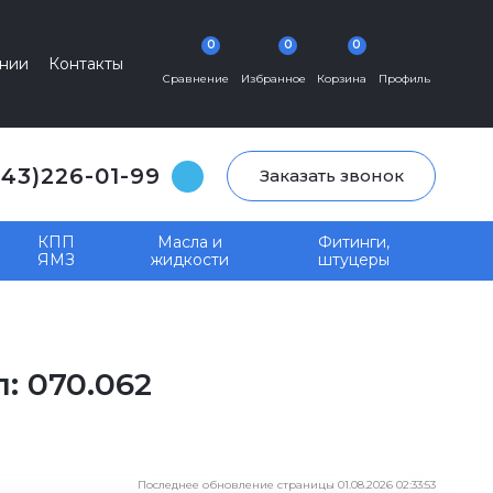
0
0
0
нии
Контакты
Сравнение
Избранное
Корзина
Профиль
343)226-01-99
Заказать звонок
КПП
Масла и
Фитинги,
ЯМЗ
жидкости
штуцеры
: 070.062
Последнее обновление страницы 01.08.2026 02:33:53