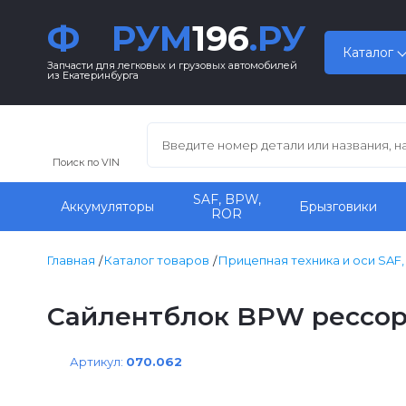
Ф
РУМ
196
.РУ
Каталог
Запчасти для легковых и грузовых автомобилей
из Екатеринбурга
Поиск по VIN
SAF, BPW,
Аккумуляторы
Брызговики
ROR
Главная
Каталог товаров
Прицепная техника и оси SAF
Сайлентблок BPW рессоры
Артикул:
070.062