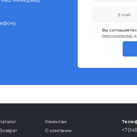
и наш менеджер
лефону:
Вы соглашаетес
персональных д
.
Телеф
Каталог
Клиентам
+7(343
Возврат
О компании