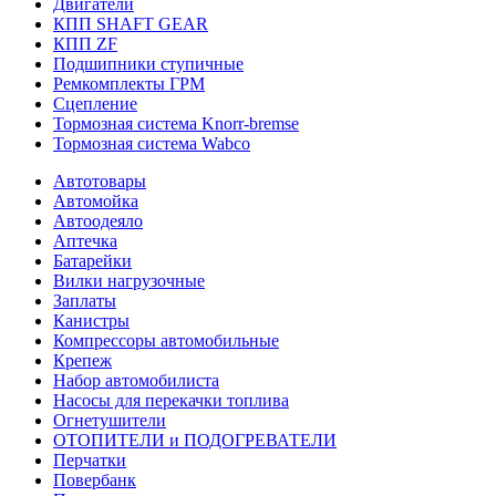
Двигатели
КПП SHAFT GEAR
КПП ZF
Подшипники ступичные
Ремкомплекты ГРМ
Сцепление
Тормозная система Knorr-bremse
Тормозная система Wabco
Автотовары
Автомойка
Автоодеяло
Аптечка
Батарейки
Вилки нагрузочные
Заплаты
Канистры
Компрессоры автомобильные
Крепеж
Набор автомобилиста
Насосы для перекачки топлива
Огнетушители
ОТОПИТЕЛИ и ПОДОГРЕВАТЕЛИ
Перчатки
Повербанк