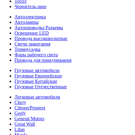
Тосол
Чернитель шин
Автоэлектрика
Автолампы
Автопроводка Разъемы
Освещение LED
Провода высоковольтные
Свечи зажигания
Термоусадка
Фары рабочего света
Провода для прикуривания
Грузовые автомобили
Грузовые Европейские
Грузовые Китайские
Грузовые Отечественные
Легковые автомобили
Chery
Citroen/Peugeot
Geely
General Motors
Great Wall
Lifan
Mazda