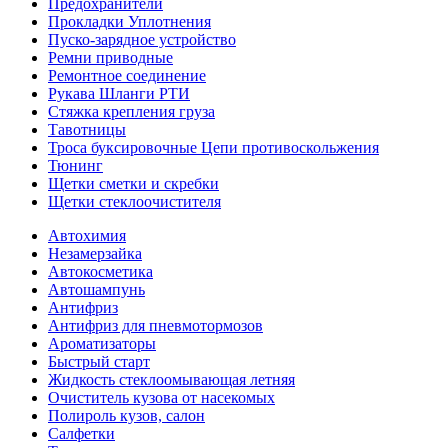
Предохранители
Прокладки Уплотнения
Пуско-зарядное устройство
Ремни приводные
Ремонтное соединение
Рукава Шланги РТИ
Стяжка крепления груза
Тавотницы
Троса буксировочные Цепи противоскольжения
Тюнинг
Щетки сметки и скребки
Щетки стеклоочистителя
Автохимия
Незамерзайка
Автокосметика
Автошампунь
Антифриз
Антифриз для пневмотормозов
Ароматизаторы
Быстрый старт
Жидкость стеклоомывающая летняя
Очиститель кузова от насекомых
Полироль кузов, салон
Салфетки