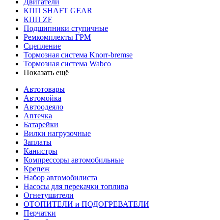
Двигатели
КПП SHAFT GEAR
КПП ZF
Подшипники ступичные
Ремкомплекты ГРМ
Сцепление
Тормозная система Knorr-bremse
Тормозная система Wabco
Показать ещё
Автотовары
Автомойка
Автоодеяло
Аптечка
Батарейки
Вилки нагрузочные
Заплаты
Канистры
Компрессоры автомобильные
Крепеж
Набор автомобилиста
Насосы для перекачки топлива
Огнетушители
ОТОПИТЕЛИ и ПОДОГРЕВАТЕЛИ
Перчатки