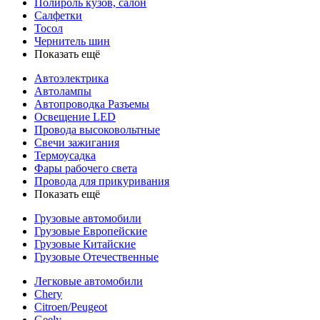
Полироль кузов, салон
Салфетки
Тосол
Чернитель шин
Показать ещё
Автоэлектрика
Автолампы
Автопроводка Разъемы
Освещение LED
Провода высоковольтные
Свечи зажигания
Термоусадка
Фары рабочего света
Провода для прикуривания
Показать ещё
Грузовые автомобили
Грузовые Европейские
Грузовые Китайские
Грузовые Отечественные
Легковые автомобили
Chery
Citroen/Peugeot
Geely