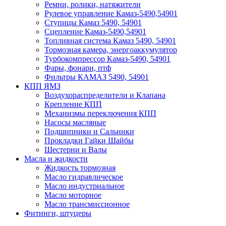
Ремни, ролики, натяжители
Рулевое управление Камаз-5490,54901
Ступицы Камаз 5490, 54901
Сцепление Камаз-5490,54901
Топливная система Камаз 5490, 54901
Тормозная камера, энергоаккумулятор
Турбокомпрессор Камаз-5490, 54901
Фары, фонари, птф
Фильтры КАМАЗ 5490, 54901
КПП ЯМЗ
Воздухораспределители и Клапана
Крепление КПП
Механизмы переключения КПП
Насосы масляные
Подшипники и Сальники
Прокладки Гайки Шайбы
Шестерни и Валы
Масла и жидкости
Жидкость тормозная
Масло гидравлическое
Масло индустриальное
Масло моторное
Масло трансмиссионное
Фитинги, штуцеры