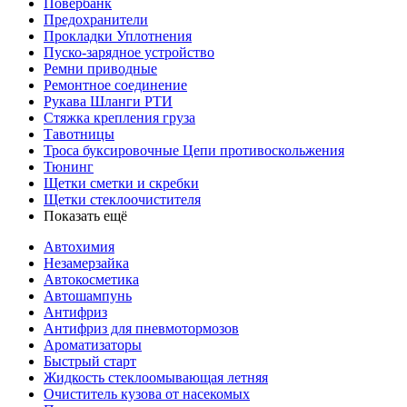
Повербанк
Предохранители
Прокладки Уплотнения
Пуско-зарядное устройство
Ремни приводные
Ремонтное соединение
Рукава Шланги РТИ
Стяжка крепления груза
Тавотницы
Троса буксировочные Цепи противоскольжения
Тюнинг
Щетки сметки и скребки
Щетки стеклоочистителя
Показать ещё
Автохимия
Незамерзайка
Автокосметика
Автошампунь
Антифриз
Антифриз для пневмотормозов
Ароматизаторы
Быстрый старт
Жидкость стеклоомывающая летняя
Очиститель кузова от насекомых