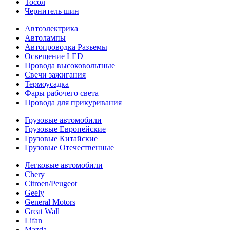
Тосол
Чернитель шин
Автоэлектрика
Автолампы
Автопроводка Разъемы
Освещение LED
Провода высоковольтные
Свечи зажигания
Термоусадка
Фары рабочего света
Провода для прикуривания
Грузовые автомобили
Грузовые Европейские
Грузовые Китайские
Грузовые Отечественные
Легковые автомобили
Chery
Citroen/Peugeot
Geely
General Motors
Great Wall
Lifan
Mazda