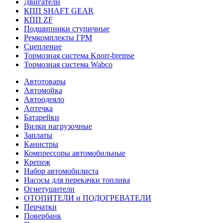
Двигатели
КПП SHAFT GEAR
КПП ZF
Подшипники ступичные
Ремкомплекты ГРМ
Сцепление
Тормозная система Knorr-bremse
Тормозная система Wabco
Автотовары
Автомойка
Автоодеяло
Аптечка
Батарейки
Вилки нагрузочные
Заплаты
Канистры
Компрессоры автомобильные
Крепеж
Набор автомобилиста
Насосы для перекачки топлива
Огнетушители
ОТОПИТЕЛИ и ПОДОГРЕВАТЕЛИ
Перчатки
Повербанк