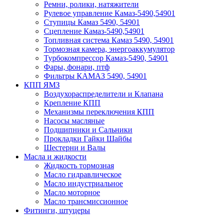
Ремни, ролики, натяжители
Рулевое управление Камаз-5490,54901
Ступицы Камаз 5490, 54901
Сцепление Камаз-5490,54901
Топливная система Камаз 5490, 54901
Тормозная камера, энергоаккумулятор
Турбокомпрессор Камаз-5490, 54901
Фары, фонари, птф
Фильтры КАМАЗ 5490, 54901
КПП ЯМЗ
Воздухораспределители и Клапана
Крепление КПП
Механизмы переключения КПП
Насосы масляные
Подшипники и Сальники
Прокладки Гайки Шайбы
Шестерни и Валы
Масла и жидкости
Жидкость тормозная
Масло гидравлическое
Масло индустриальное
Масло моторное
Масло трансмиссионное
Фитинги, штуцеры