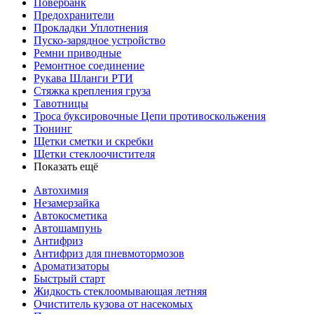
Повербанк
Предохранители
Прокладки Уплотнения
Пуско-зарядное устройство
Ремни приводные
Ремонтное соединение
Рукава Шланги РТИ
Стяжка крепления груза
Тавотницы
Троса буксировочные Цепи противоскольжения
Тюнинг
Щетки сметки и скребки
Щетки стеклоочистителя
Показать ещё
Автохимия
Незамерзайка
Автокосметика
Автошампунь
Антифриз
Антифриз для пневмотормозов
Ароматизаторы
Быстрый старт
Жидкость стеклоомывающая летняя
Очиститель кузова от насекомых