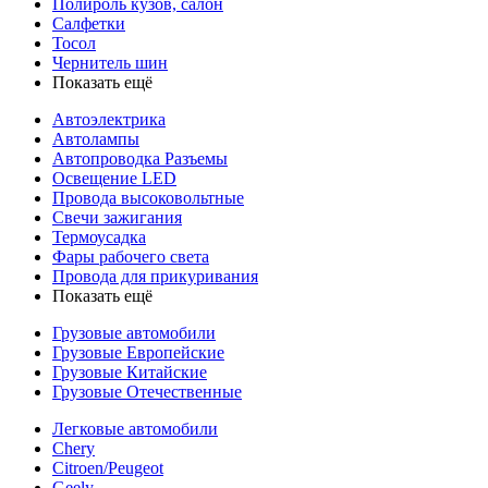
Полироль кузов, салон
Салфетки
Тосол
Чернитель шин
Показать ещё
Автоэлектрика
Автолампы
Автопроводка Разъемы
Освещение LED
Провода высоковольтные
Свечи зажигания
Термоусадка
Фары рабочего света
Провода для прикуривания
Показать ещё
Грузовые автомобили
Грузовые Европейские
Грузовые Китайские
Грузовые Отечественные
Легковые автомобили
Chery
Citroen/Peugeot
Geely