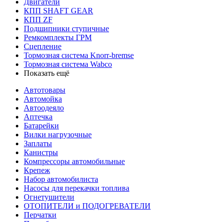
Двигатели
КПП SHAFT GEAR
КПП ZF
Подшипники ступичные
Ремкомплекты ГРМ
Сцепление
Тормозная система Knorr-bremse
Тормозная система Wabco
Показать ещё
Автотовары
Автомойка
Автоодеяло
Аптечка
Батарейки
Вилки нагрузочные
Заплаты
Канистры
Компрессоры автомобильные
Крепеж
Набор автомобилиста
Насосы для перекачки топлива
Огнетушители
ОТОПИТЕЛИ и ПОДОГРЕВАТЕЛИ
Перчатки