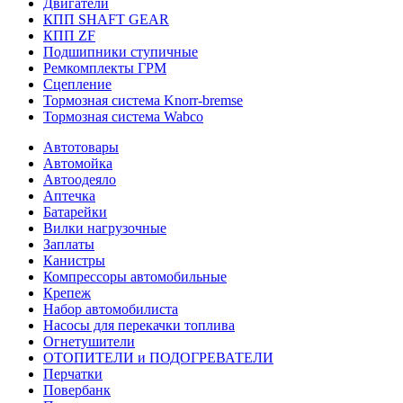
Двигатели
КПП SHAFT GEAR
КПП ZF
Подшипники ступичные
Ремкомплекты ГРМ
Сцепление
Тормозная система Knorr-bremse
Тормозная система Wabco
Автотовары
Автомойка
Автоодеяло
Аптечка
Батарейки
Вилки нагрузочные
Заплаты
Канистры
Компрессоры автомобильные
Крепеж
Набор автомобилиста
Насосы для перекачки топлива
Огнетушители
ОТОПИТЕЛИ и ПОДОГРЕВАТЕЛИ
Перчатки
Повербанк