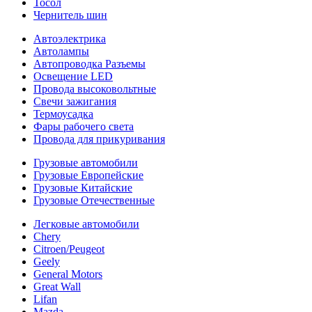
Тосол
Чернитель шин
Автоэлектрика
Автолампы
Автопроводка Разъемы
Освещение LED
Провода высоковольтные
Свечи зажигания
Термоусадка
Фары рабочего света
Провода для прикуривания
Грузовые автомобили
Грузовые Европейские
Грузовые Китайские
Грузовые Отечественные
Легковые автомобили
Chery
Citroen/Peugeot
Geely
General Motors
Great Wall
Lifan
Mazda