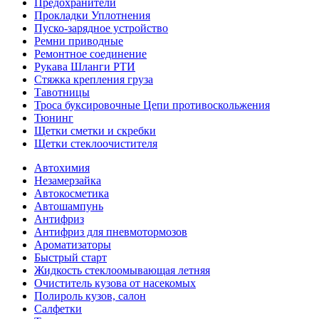
Предохранители
Прокладки Уплотнения
Пуско-зарядное устройство
Ремни приводные
Ремонтное соединение
Рукава Шланги РТИ
Стяжка крепления груза
Тавотницы
Троса буксировочные Цепи противоскольжения
Тюнинг
Щетки сметки и скребки
Щетки стеклоочистителя
Автохимия
Незамерзайка
Автокосметика
Автошампунь
Антифриз
Антифриз для пневмотормозов
Ароматизаторы
Быстрый старт
Жидкость стеклоомывающая летняя
Очиститель кузова от насекомых
Полироль кузов, салон
Салфетки