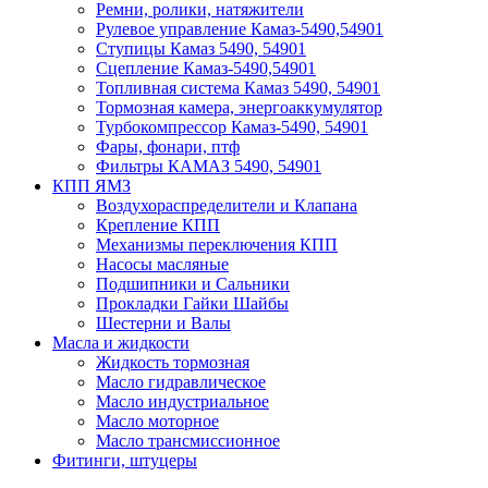
Ремни, ролики, натяжители
Рулевое управление Камаз-5490,54901
Ступицы Камаз 5490, 54901
Сцепление Камаз-5490,54901
Топливная система Камаз 5490, 54901
Тормозная камера, энергоаккумулятор
Турбокомпрессор Камаз-5490, 54901
Фары, фонари, птф
Фильтры КАМАЗ 5490, 54901
КПП ЯМЗ
Воздухораспределители и Клапана
Крепление КПП
Механизмы переключения КПП
Насосы масляные
Подшипники и Сальники
Прокладки Гайки Шайбы
Шестерни и Валы
Масла и жидкости
Жидкость тормозная
Масло гидравлическое
Масло индустриальное
Масло моторное
Масло трансмиссионное
Фитинги, штуцеры