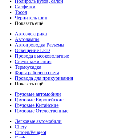
Полироль кузов, салон
Салфетки
Тосол
Чернитель шин
Показать ещё
Автоэлектрика
Автолампы
Автопроводка Разъемы
Освещение LED
Провода высоковольтные
Свечи зажигания
Термоусадка
Фары рабочего света
Провода для прикуривания
Показать ещё
Грузовые автомобили
Грузовые Европейские
Грузовые Китайские
Грузовые Отечественные
Легковые автомобили
Chery
Citroen/Peugeot
Geely