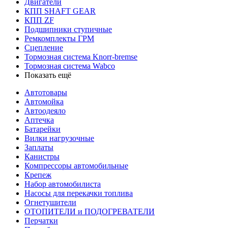
Двигатели
КПП SHAFT GEAR
КПП ZF
Подшипники ступичные
Ремкомплекты ГРМ
Сцепление
Тормозная система Knorr-bremse
Тормозная система Wabco
Показать ещё
Автотовары
Автомойка
Автоодеяло
Аптечка
Батарейки
Вилки нагрузочные
Заплаты
Канистры
Компрессоры автомобильные
Крепеж
Набор автомобилиста
Насосы для перекачки топлива
Огнетушители
ОТОПИТЕЛИ и ПОДОГРЕВАТЕЛИ
Перчатки