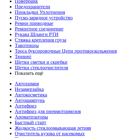
Повербанк
Предохранители
Прокладки Уплотнения
Пуско-зарядное устройство
Ремни приводные
Ремонтное соединение
Рукава Шланги РТИ
Стяжка крепления груза
Тавотницы
Троса буксировочные Цепи противоскольжения
Тюнинг
Щетки сметки и скребки
Щетки стеклоочистителя
Показать ещё
Автохимия
Незамерзайка
Автокосметика
Автошампунь
Антифриз
Антифриз для пневмотормозов
Ароматизаторы
Быстрый старт
Жидкость стеклоомывающая летняя
Очиститель кузова от насекомых