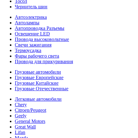
Тосол
Чернитель шин
Автоэлектрика
Автолампы
Автопроводка Разъемы
Освещение LED
Провода высоковольтные
Свечи зажигания
Термоусадка
Фары рабочего света
Провода для прикуривания
Грузовые автомобили
Грузовые Европейские
Грузовые Китайские
Грузовые Отечественные
Легковые автомобили
Chery
Citroen/Peugeot
Geely
General Motors
Great Wall
Lifan
Mazda