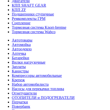
Двигатели
КПП SHAFT GEAR
КПП ZF
Подшипники ступичные
Ремкомплекты ГРМ
Сцепление
Тормозная система Knorr-bremse
Тормозная система Wabco
Автотовары
Автомойка
Автоодеяло
Аптечка
Батарейки
Вилки нагрузочные
Заплаты
Канистры
Компрессоры автомобильные
Крепеж
Набор автомобилиста
Насосы для перекачки топлива
Огнетушители
ОТОПИТЕЛИ и ПОДОГРЕВАТЕЛИ
Перчатки
Повербанк