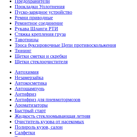
Предохранители
Прокладки Уплотнения
Пуско-зарядное устройство
Ремни приводные
Ремонтное соединение
Рукава Шланги РТИ
Стяжка крепления груза
Тавотницы
Троса буксировочные Цепи противоскольжения
Тюнинг
Щетки сметки и скребки
Щетки стеклоочистителя
Автохимия
Незамерзайка
Автокосметика
Автошампунь
Антифриз
Антифриз для пневмотормозов
Ароматизаторы
Быстрый старт
Жидкость стеклоомывающая летняя
Очиститель кузова от насекомых
Полироль кузов, салон
Салфетки