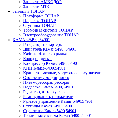
Запчасти АМКОДОР
Запчасти МТЗ
Запчасти ТОНАР
Платформа ТОНАР
Подвеска ТОНАР
Ступицы ТОНАР
Тормозная система ТОНАР
Электрооборудование ТОНАР
КАМАЗ-5490, 54901
Генераторы, стартеры
Двигатель Камаз-5490, 54901
Кабина, бампер, крылья
Колодки, диски
Компрессор Камаз-5490, 54901
КПП Камаз-5490,54901
Краны тормозные, модуляторы, осушители
Отопление, кондиционер
Пневморессоры, рессоры
Подвеска Камаз-5490,54901
Радиатор, интеркуллер
Ремни, ролики, натяжители
Рулевое управление Камаз-5490,54901
Ступицы Камаз 5490, 54901
Сцепление Камаз-5490,54901
Топливная система Камаз 5490, 54901