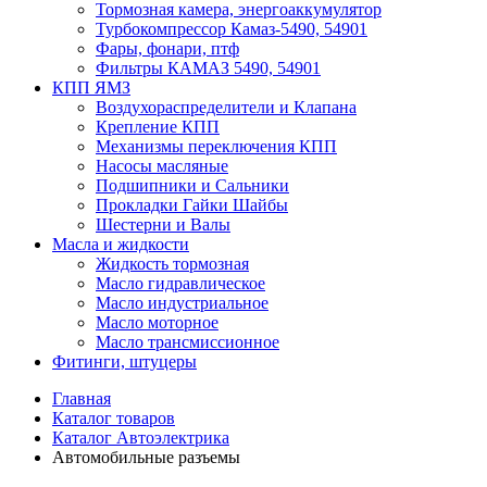
Тормозная камера, энергоаккумулятор
Турбокомпрессор Камаз-5490, 54901
Фары, фонари, птф
Фильтры КАМАЗ 5490, 54901
КПП ЯМЗ
Воздухораспределители и Клапана
Крепление КПП
Механизмы переключения КПП
Насосы масляные
Подшипники и Сальники
Прокладки Гайки Шайбы
Шестерни и Валы
Масла и жидкости
Жидкость тормозная
Масло гидравлическое
Масло индустриальное
Масло моторное
Масло трансмиссионное
Фитинги, штуцеры
Главная
Каталог товаров
Каталог Автоэлектрика
Автомобильные разъемы