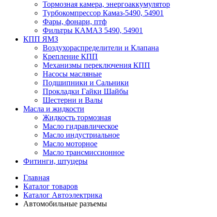
Тормозная камера, энергоаккумулятор
Турбокомпрессор Камаз-5490, 54901
Фары, фонари, птф
Фильтры КАМАЗ 5490, 54901
КПП ЯМЗ
Воздухораспределители и Клапана
Крепление КПП
Механизмы переключения КПП
Насосы масляные
Подшипники и Сальники
Прокладки Гайки Шайбы
Шестерни и Валы
Масла и жидкости
Жидкость тормозная
Масло гидравлическое
Масло индустриальное
Масло моторное
Масло трансмиссионное
Фитинги, штуцеры
Главная
Каталог товаров
Каталог Автоэлектрика
Автомобильные разъемы