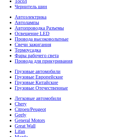
Тосол
Чернитель шин
Автоэлектрика
Автолампы
Автопроводка Разъемы
Освещение LED
Провода высоковольтные
Свечи зажигания
Термоусадка
Фары рабочего света
Провода для прикуривания
Грузовые автомобили
Грузовые Европейские
Грузовые Китайские
Грузовые Отечественные
Легковые автомобили
Chery
Citroen/Peugeot
Geely
General Motors
Great Wall
Lifan
Mazda