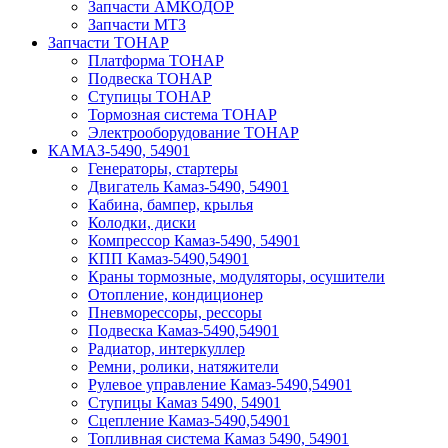
Запчасти АМКОДОР
Запчасти МТЗ
Запчасти ТОНАР
Платформа ТОНАР
Подвеска ТОНАР
Ступицы ТОНАР
Тормозная система ТОНАР
Электрооборудование ТОНАР
КАМАЗ-5490, 54901
Генераторы, стартеры
Двигатель Камаз-5490, 54901
Кабина, бампер, крылья
Колодки, диски
Компрессор Камаз-5490, 54901
КПП Камаз-5490,54901
Краны тормозные, модуляторы, осушители
Отопление, кондиционер
Пневморессоры, рессоры
Подвеска Камаз-5490,54901
Радиатор, интеркуллер
Ремни, ролики, натяжители
Рулевое управление Камаз-5490,54901
Ступицы Камаз 5490, 54901
Сцепление Камаз-5490,54901
Топливная система Камаз 5490, 54901