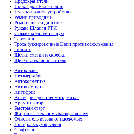
Предохранители
Прокладки Уплотнения
Пуско-зарядное устройство
Ремни приводные
Ремонтное соединение
Рукава Шланги РТИ
Стяжка крепления груза
Тавотницы
Троса буксировочные Цепи противоскольжения
Тюнинг
Щетки сметки и скребки
Щетки стеклоочистителя
Автохимия
Незамерзайка
Автокосметика
Автошампунь
Антифриз
Антифриз для пневмотормозов
Ароматизаторы
Быстрый старт
Жидкость стеклоомывающая летняя
Очиститель кузова от насекомых
Полироль кузов, салон
Салфетки