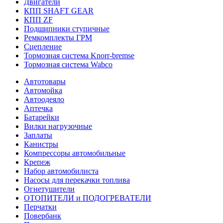
Двигатели
КПП SHAFT GEAR
КПП ZF
Подшипники ступичные
Ремкомплекты ГРМ
Сцепление
Тормозная система Knorr-bremse
Тормозная система Wabco
Автотовары
Автомойка
Автоодеяло
Аптечка
Батарейки
Вилки нагрузочные
Заплаты
Канистры
Компрессоры автомобильные
Крепеж
Набор автомобилиста
Насосы для перекачки топлива
Огнетушители
ОТОПИТЕЛИ и ПОДОГРЕВАТЕЛИ
Перчатки
Повербанк