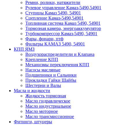
Ремни, ролики, натяжители
Рулевое управление Камаз-5490,54901
Ступицы Камаз 5490, 54901
Сцепление Камаз-5490,54901
Топливная система Камаз 5490, 54901
Тормозная камера, энергоаккумулятор
Турбокомпрессор Камаз-5490, 54901
Фары, фонари, птф
Фильтры КАМАЗ 5490, 54901
КПП ЯМЗ
Воздухораспределители и Клапана
Крепление КПП
Механизмы переключения КПП
Насосы масляные
Подшипники и Сальники
Прокладки Гайки Шайбы
Шестерни и Валы
Масла и жидкости
Жидкость тормозная
Масло гидравлическое
Масло индустриальное
Масло моторное
Масло трансмиссионное
Фитинги, штуцеры