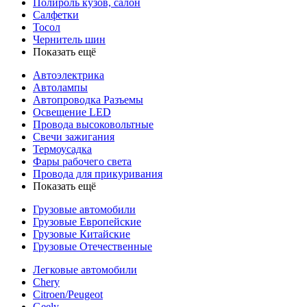
Полироль кузов, салон
Салфетки
Тосол
Чернитель шин
Показать ещё
Автоэлектрика
Автолампы
Автопроводка Разъемы
Освещение LED
Провода высоковольтные
Свечи зажигания
Термоусадка
Фары рабочего света
Провода для прикуривания
Показать ещё
Грузовые автомобили
Грузовые Европейские
Грузовые Китайские
Грузовые Отечественные
Легковые автомобили
Chery
Citroen/Peugeot
Geely