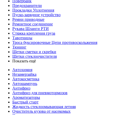
Повербанк
Предохранители
Прокладки Уплотнения
Пуско-зарядное устройство
Ремни приводные
Ремонтное соединение
Рукава Шланги РТИ
Стяжка крепления груза
Тавотницы
Троса буксировочные Цепи противоскольжения
Тюнинг
Щетки сметки и скребки
Щетки стеклоочистителя
Показать ещё
Автохимия
Незамерзайка
Автокосметика
Автошампунь
Антифриз
Антифриз для пневмотормозов
Ароматизаторы
Быстрый старт
Жидкость стеклоомывающая летняя
Очиститель кузова от насекомых