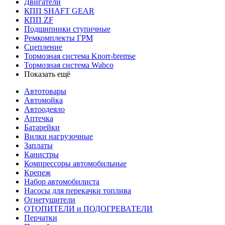
Двигатели
КПП SHAFT GEAR
КПП ZF
Подшипники ступичные
Ремкомплекты ГРМ
Сцепление
Тормозная система Knorr-bremse
Тормозная система Wabco
Показать ещё
Автотовары
Автомойка
Автоодеяло
Аптечка
Батарейки
Вилки нагрузочные
Заплаты
Канистры
Компрессоры автомобильные
Крепеж
Набор автомобилиста
Насосы для перекачки топлива
Огнетушители
ОТОПИТЕЛИ и ПОДОГРЕВАТЕЛИ
Перчатки