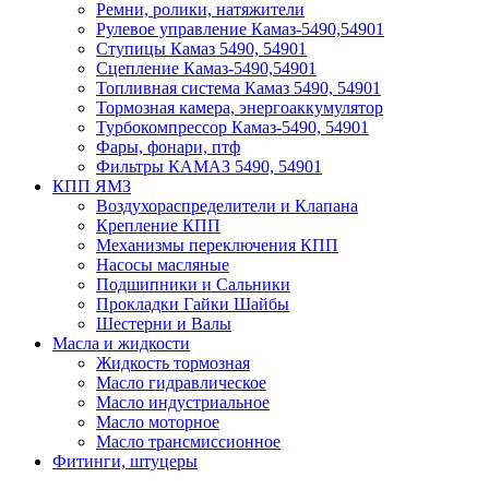
Ремни, ролики, натяжители
Рулевое управление Камаз-5490,54901
Ступицы Камаз 5490, 54901
Сцепление Камаз-5490,54901
Топливная система Камаз 5490, 54901
Тормозная камера, энергоаккумулятор
Турбокомпрессор Камаз-5490, 54901
Фары, фонари, птф
Фильтры КАМАЗ 5490, 54901
КПП ЯМЗ
Воздухораспределители и Клапана
Крепление КПП
Механизмы переключения КПП
Насосы масляные
Подшипники и Сальники
Прокладки Гайки Шайбы
Шестерни и Валы
Масла и жидкости
Жидкость тормозная
Масло гидравлическое
Масло индустриальное
Масло моторное
Масло трансмиссионное
Фитинги, штуцеры