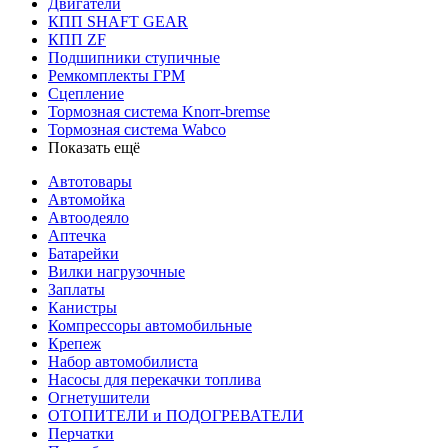
Двигатели
КПП SHAFT GEAR
КПП ZF
Подшипники ступичные
Ремкомплекты ГРМ
Сцепление
Тормозная система Knorr-bremse
Тормозная система Wabco
Показать ещё
Автотовары
Автомойка
Автоодеяло
Аптечка
Батарейки
Вилки нагрузочные
Заплаты
Канистры
Компрессоры автомобильные
Крепеж
Набор автомобилиста
Насосы для перекачки топлива
Огнетушители
ОТОПИТЕЛИ и ПОДОГРЕВАТЕЛИ
Перчатки