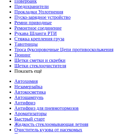
Повербанк
Предохранители
Прокладки Уплотнения
Пуско-зарядное устройство
Ремни приводные
Ремонтное соединение
Рукава Шланги РТИ
Стяжка крепления груза
Тавотницы
Троса буксировочные Цепи противоскольжения
Тюнинг
Щетки сметки и скребки
Щетки стеклоочистителя
Показать ещё
Автохимия
Незамерзайка
Автокосметика
Автошампунь
Антифриз
Антифриз для пневмотормозов
Ароматизаторы
Быстрый старт
Жидкость стеклоомывающая летняя
Очиститель кузова от насекомых