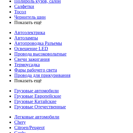
Полироль кузов, салон
Салфетки
Тосол
Чернитель шин
Показать ещё
Автоэлектрика
Автолампы
Автопроводка Разъемы
Освещение LED
Провода высоковольтные
Свечи зажигания
Термоусадка
Фары рабочего света
Провода для прикуривания
Показать ещё
Грузовые автомобили
Грузовые Европейские
Грузовые Китайские
Грузовые Отечественные
Легковые автомобили
Chery
Citroen/Peugeot
Geely