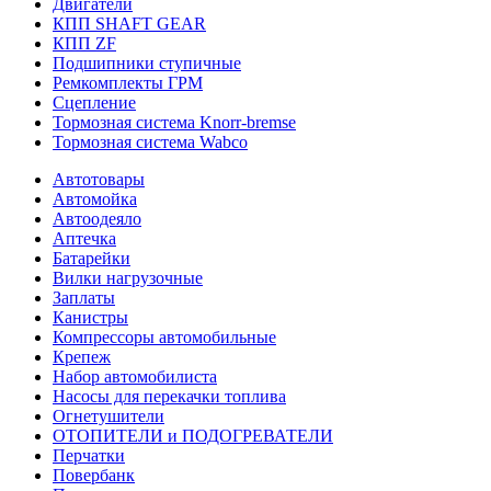
Двигатели
КПП SHAFT GEAR
КПП ZF
Подшипники ступичные
Ремкомплекты ГРМ
Сцепление
Тормозная система Knorr-bremse
Тормозная система Wabco
Автотовары
Автомойка
Автоодеяло
Аптечка
Батарейки
Вилки нагрузочные
Заплаты
Канистры
Компрессоры автомобильные
Крепеж
Набор автомобилиста
Насосы для перекачки топлива
Огнетушители
ОТОПИТЕЛИ и ПОДОГРЕВАТЕЛИ
Перчатки
Повербанк