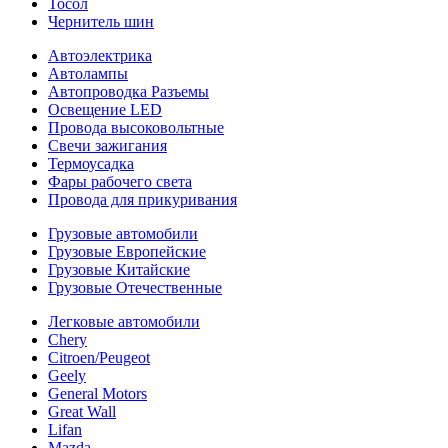
Тосол
Чернитель шин
Автоэлектрика
Автолампы
Автопроводка Разъемы
Освещение LED
Провода высоковольтные
Свечи зажигания
Термоусадка
Фары рабочего света
Провода для прикуривания
Грузовые автомобили
Грузовые Европейские
Грузовые Китайские
Грузовые Отечественные
Легковые автомобили
Chery
Citroen/Peugeot
Geely
General Motors
Great Wall
Lifan
Mazda