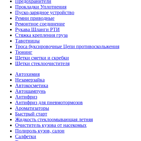
Предохранители
Прокладки Уплотнения
Пуско-зарядное устройство
Ремни приводные
Ремонтное соединение
Рукава Шланги РТИ
Стяжка крепления груза
Тавотницы
Троса буксировочные Цепи противоскольжения
Тюнинг
Щетки сметки и скребки
Щетки стеклоочистителя
Автохимия
Незамерзайка
Автокосметика
Автошампунь
Антифриз
Антифриз для пневмотормозов
Ароматизаторы
Быстрый старт
Жидкость стеклоомывающая летняя
Очиститель кузова от насекомых
Полироль кузов, салон
Салфетки