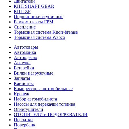
Двигатели
КПП SHAFT GEAR
КПП ZF
Подшипники ступичные
Ремкомплекты ГРМ
Сцепление
Тормозная система Knorr-bremse
Тормозная система Wabco
Автотовары
Автомойка
Автоодеяло
Аптечка
Батарейки
Вилки нагрузочные
Заплаты
Канистры
Компрессоры автомобильные
Крепеж
Набор автомобилиста
Насосы для перекачки топлива
Огнетушители
ОТОПИТЕЛИ и ПОДОГРЕВАТЕЛИ
Перчатки
Повербанк