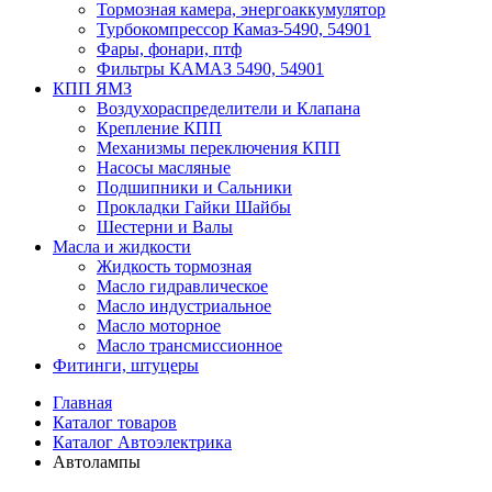
Тормозная камера, энергоаккумулятор
Турбокомпрессор Камаз-5490, 54901
Фары, фонари, птф
Фильтры КАМАЗ 5490, 54901
КПП ЯМЗ
Воздухораспределители и Клапана
Крепление КПП
Механизмы переключения КПП
Насосы масляные
Подшипники и Сальники
Прокладки Гайки Шайбы
Шестерни и Валы
Масла и жидкости
Жидкость тормозная
Масло гидравлическое
Масло индустриальное
Масло моторное
Масло трансмиссионное
Фитинги, штуцеры
Главная
Каталог товаров
Каталог Автоэлектрика
Автолампы