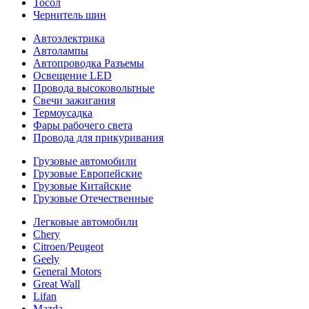
Тосол
Чернитель шин
Автоэлектрика
Автолампы
Автопроводка Разъемы
Освещение LED
Провода высоковольтные
Свечи зажигания
Термоусадка
Фары рабочего света
Провода для прикуривания
Грузовые автомобили
Грузовые Европейские
Грузовые Китайские
Грузовые Отечественные
Легковые автомобили
Chery
Citroen/Peugeot
Geely
General Motors
Great Wall
Lifan
Mazda