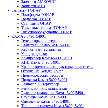
Запчасти АМКОДОР
Запчасти МТЗ
Запчасти ТОНАР
Платформа ТОНАР
Подвеска ТОНАР
Ступицы ТОНАР
Тормозная система ТОНАР
Электрооборудование ТОНАР
КАМАЗ-5490, 54901
Генераторы, стартеры
Двигатель Камаз-5490, 54901
Кабина, бампер, крылья
Колодки, диски
Компрессор Камаз-5490, 54901
КПП Камаз-5490,54901
Краны тормозные, модуляторы, осушители
Отопление, кондиционер
Пневморессоры, рессоры
Подвеска Камаз-5490,54901
Радиатор, интеркуллер
Ремни, ролики, натяжители
Рулевое управление Камаз-5490,54901
Ступицы Камаз 5490, 54901
Сцепление Камаз-5490,54901
Топливная система Камаз 5490, 54901