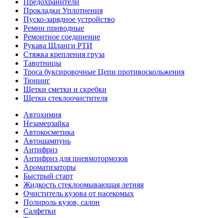
Предохранители
Прокладки Уплотнения
Пуско-зарядное устройство
Ремни приводные
Ремонтное соединение
Рукава Шланги РТИ
Стяжка крепления груза
Тавотницы
Троса буксировочные Цепи противоскольжения
Тюнинг
Щетки сметки и скребки
Щетки стеклоочистителя
Автохимия
Незамерзайка
Автокосметика
Автошампунь
Антифриз
Антифриз для пневмотормозов
Ароматизаторы
Быстрый старт
Жидкость стеклоомывающая летняя
Очиститель кузова от насекомых
Полироль кузов, салон
Салфетки