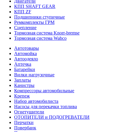
Двигатели
КПП SHAFT GEAR
КПП ZF
Подшипники ступичные
Ремкомплекты ГРМ
Сцепление
Тормозная система Knorr-bremse
Тормозная система Wabco
Автотовары
Автомойка
Автоодеяло
Аптечка
Батарейки
Вилки нагрузочные
Заплаты
Канистры
Компрессоры автомобильные
Крепеж
Набор автомобилиста
Насосы для перекачки топлива
Огнетушители
ОТОПИТЕЛИ и ПОДОГРЕВАТЕЛИ
Перчатки
Повербанк