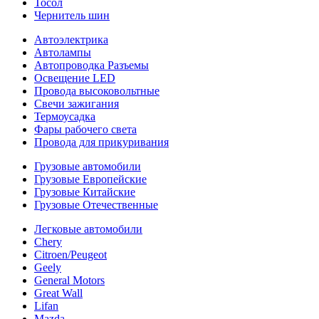
Тосол
Чернитель шин
Автоэлектрика
Автолампы
Автопроводка Разъемы
Освещение LED
Провода высоковольтные
Свечи зажигания
Термоусадка
Фары рабочего света
Провода для прикуривания
Грузовые автомобили
Грузовые Европейские
Грузовые Китайские
Грузовые Отечественные
Легковые автомобили
Chery
Citroen/Peugeot
Geely
General Motors
Great Wall
Lifan
Mazda