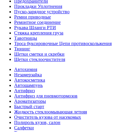
Предохранители
Прокладки Уплотнения
Пуско-зарядное устройство
Ремни приводные
Ремонтное соединение
Рукава Шланги РТИ
Стяжка крепления груза
Тавотницы
Троса буксировочные Цепи противоскольжения
Тюнинг
Щетки сметки и скребки
Щетки стеклоочистителя
Автохимия
Незамерзайка
Автокосметика
Автошампунь
Антифриз
Антифриз для пневмотормозов
Ароматизаторы
Быстрый старт
Жидкость стеклоомывающая летняя
Очиститель кузова от насекомых
Полироль кузов, салон
Салфетки