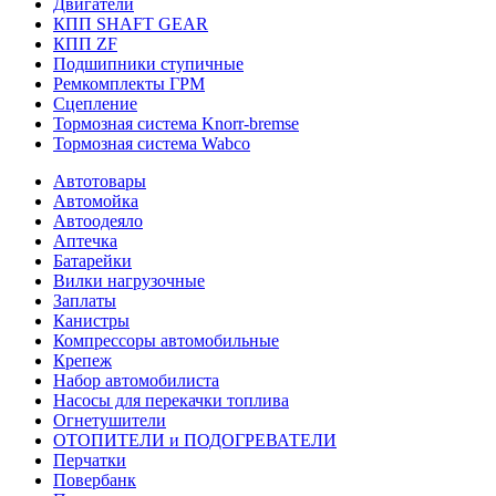
Двигатели
КПП SHAFT GEAR
КПП ZF
Подшипники ступичные
Ремкомплекты ГРМ
Сцепление
Тормозная система Knorr-bremse
Тормозная система Wabco
Автотовары
Автомойка
Автоодеяло
Аптечка
Батарейки
Вилки нагрузочные
Заплаты
Канистры
Компрессоры автомобильные
Крепеж
Набор автомобилиста
Насосы для перекачки топлива
Огнетушители
ОТОПИТЕЛИ и ПОДОГРЕВАТЕЛИ
Перчатки
Повербанк