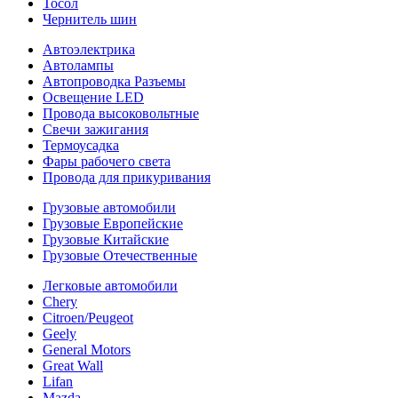
Тосол
Чернитель шин
Автоэлектрика
Автолампы
Автопроводка Разъемы
Освещение LED
Провода высоковольтные
Свечи зажигания
Термоусадка
Фары рабочего света
Провода для прикуривания
Грузовые автомобили
Грузовые Европейские
Грузовые Китайские
Грузовые Отечественные
Легковые автомобили
Chery
Citroen/Peugeot
Geely
General Motors
Great Wall
Lifan
Mazda