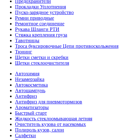
Предохранители
Прокладки Уплотнения
Пуско-зарядное устройство
Ремни приводные
Ремонтное соединение
Рукава Шланги РТИ
Стяжка крепления груза
Тавотницы
Троса буксировочные Цепи противоскольжения
Тюнинг
Щетки сметки и скребки
Щетки стеклоочистителя
Автохимия
Незамерзайка
Автокосметика
Автошампунь
Антифриз
Антифриз для пневмотормозов
Ароматизаторы
Быстрый старт
Жидкость стеклоомывающая летняя
Очиститель кузова от насекомых
Полироль кузов, салон
Салфетки