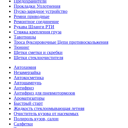
Предохранители
Прокладки Уплотнения
Пуско-зарядное устройство
Ремни приводные
Ремонтное соединение
Рукава Шланги РТИ
Стяжка крепления груза
Тавотницы
Троса буксировочные Цепи противоскольжения
Тюнинг
Щетки сметки и скребки
Щетки стеклоочистителя
Автохимия
Незамерзайка
Автокосметика
Автошампунь
Антифриз
Антифриз для пневмотормозов
Ароматизаторы
Быстрый старт
Жидкость стеклоомывающая летняя
Очиститель кузова от насекомых
Полироль кузов, салон
Салфетки