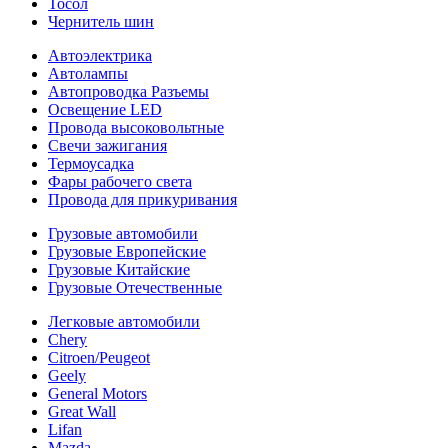
Тосол
Чернитель шин
Автоэлектрика
Автолампы
Автопроводка Разъемы
Освещение LED
Провода высоковольтные
Свечи зажигания
Термоусадка
Фары рабочего света
Провода для прикуривания
Грузовые автомобили
Грузовые Европейские
Грузовые Китайские
Грузовые Отечественные
Легковые автомобили
Chery
Citroen/Peugeot
Geely
General Motors
Great Wall
Lifan
Mazda