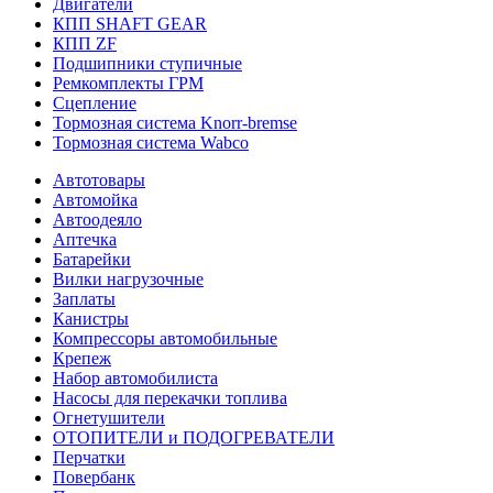
Двигатели
КПП SHAFT GEAR
КПП ZF
Подшипники ступичные
Ремкомплекты ГРМ
Сцепление
Тормозная система Knorr-bremse
Тормозная система Wabco
Автотовары
Автомойка
Автоодеяло
Аптечка
Батарейки
Вилки нагрузочные
Заплаты
Канистры
Компрессоры автомобильные
Крепеж
Набор автомобилиста
Насосы для перекачки топлива
Огнетушители
ОТОПИТЕЛИ и ПОДОГРЕВАТЕЛИ
Перчатки
Повербанк