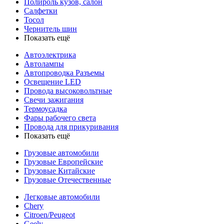
Полироль кузов, салон
Салфетки
Тосол
Чернитель шин
Показать ещё
Автоэлектрика
Автолампы
Автопроводка Разъемы
Освещение LED
Провода высоковольтные
Свечи зажигания
Термоусадка
Фары рабочего света
Провода для прикуривания
Показать ещё
Грузовые автомобили
Грузовые Европейские
Грузовые Китайские
Грузовые Отечественные
Легковые автомобили
Chery
Citroen/Peugeot
Geely