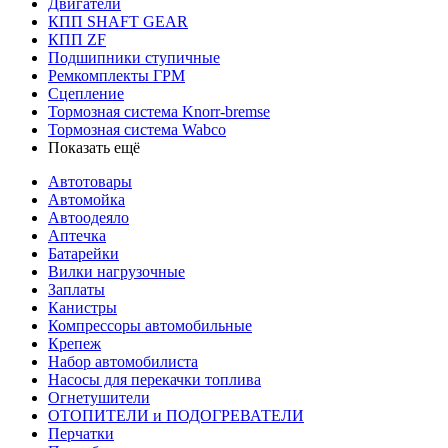
Двигатели
КПП SHAFT GEAR
КПП ZF
Подшипники ступичные
Ремкомплекты ГРМ
Сцепление
Тормозная система Knorr-bremse
Тормозная система Wabco
Показать ещё
Автотовары
Автомойка
Автоодеяло
Аптечка
Батарейки
Вилки нагрузочные
Заплаты
Канистры
Компрессоры автомобильные
Крепеж
Набор автомобилиста
Насосы для перекачки топлива
Огнетушители
ОТОПИТЕЛИ и ПОДОГРЕВАТЕЛИ
Перчатки