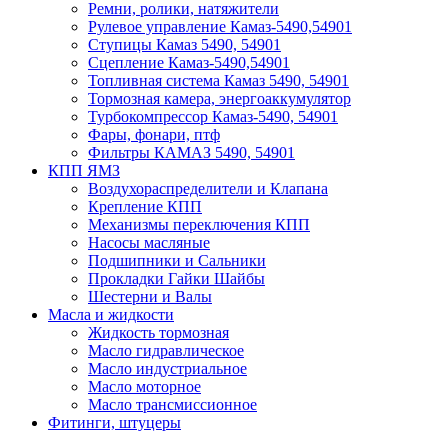
Ремни, ролики, натяжители
Рулевое управление Камаз-5490,54901
Ступицы Камаз 5490, 54901
Сцепление Камаз-5490,54901
Топливная система Камаз 5490, 54901
Тормозная камера, энергоаккумулятор
Турбокомпрессор Камаз-5490, 54901
Фары, фонари, птф
Фильтры КАМАЗ 5490, 54901
КПП ЯМЗ
Воздухораспределители и Клапана
Крепление КПП
Механизмы переключения КПП
Насосы масляные
Подшипники и Сальники
Прокладки Гайки Шайбы
Шестерни и Валы
Масла и жидкости
Жидкость тормозная
Масло гидравлическое
Масло индустриальное
Масло моторное
Масло трансмиссионное
Фитинги, штуцеры