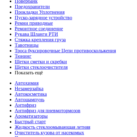
Повербанк
Предохранители
Прокладки Уплотнения
Пуско-зарядное устройство
Ремни приводные
Ремонтное соединение
Рукава Шланги РТИ
Стяжка крепления груза
Тавотницы
Троса буксировочные Цепи противоскольжения
Тюнинг
Щетки сметки и скребки
Щетки стеклоочистителя
Показать ещё
Автохимия
Незамерзайка
Автокосметика
Автошампунь
Антифриз
Антифриз для пневмотормозов
Ароматизаторы
Быстрый старт
Жидкость стеклоомывающая летняя
Очиститель кузова от насекомых