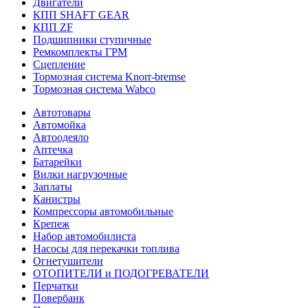
Двигатели
КПП SHAFT GEAR
КПП ZF
Подшипники ступичные
Ремкомплекты ГРМ
Сцепление
Тормозная система Knorr-bremse
Тормозная система Wabco
Автотовары
Автомойка
Автоодеяло
Аптечка
Батарейки
Вилки нагрузочные
Заплаты
Канистры
Компрессоры автомобильные
Крепеж
Набор автомобилиста
Насосы для перекачки топлива
Огнетушители
ОТОПИТЕЛИ и ПОДОГРЕВАТЕЛИ
Перчатки
Повербанк