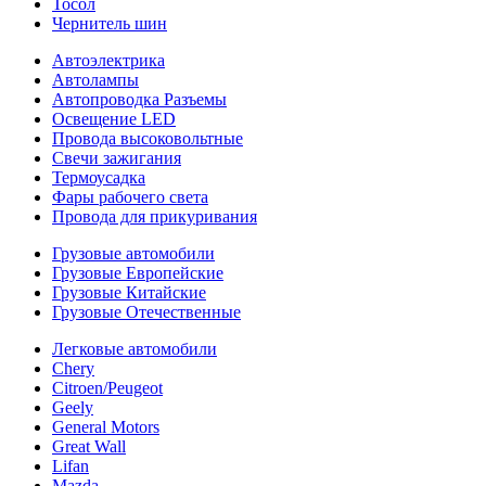
Тосол
Чернитель шин
Автоэлектрика
Автолампы
Автопроводка Разъемы
Освещение LED
Провода высоковольтные
Свечи зажигания
Термоусадка
Фары рабочего света
Провода для прикуривания
Грузовые автомобили
Грузовые Европейские
Грузовые Китайские
Грузовые Отечественные
Легковые автомобили
Chery
Citroen/Peugeot
Geely
General Motors
Great Wall
Lifan
Mazda