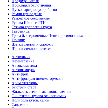
Предохранители
Прокладки Уплотнения
Пуско-зарядное устройство
Ремни приводные
Ремонтное соединение
Рукава Шланги РТИ
Стяжка крепления груза
Тавотницы
Троса буксировочные Цепи противоскольжения
Тюнинг
Щетки сметки и скребки
Щетки стеклоочистителя
Автохимия
Незамерзайка
Автокосметика
Автошампунь
Антифриз
Антифриз для пневмотормозов
Ароматизаторы
Быстрый старт
Жидкость стеклоомывающая летняя
Очиститель кузова от насекомых
Полироль кузов, салон
Салфетки