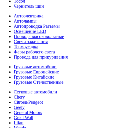
Тосол
Чернитель шин
Автоэлектрика
Автолампы
Автопроводка Разъемы
Освещение LED
Провода высоковольтные
Свечи зажигания
Термоусадка
Фары рабочего света
Провода для прикуривания
Грузовые автомобили
Грузовые Европейские
Грузовые Китайские
Грузовые Отечественные
Легковые автомобили
Chery
Citroen/Peugeot
Geely
General Motors
Great Wall
Lifan
Mazda