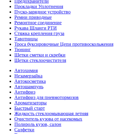
Предохранители
Прокладки Уплотнения
Пуско-зарядное устройство
Ремни приводные
Ремонтное соединение
Рукава Шланги РТИ
Стяжка крепления груза
Тавотницы
Троса буксировочные Цепи противоскольжения
Тюнинг
Щетки сметки и скребки
Щетки стеклоочистителя
Автохимия
Незамерзайка
Автокосметика
Автошампунь
Антифриз
Антифриз для пневмотормозов
Ароматизаторы
Быстрый старт
Жидкость стеклоомывающая летняя
Очиститель кузова от насекомых
Полироль кузов, салон
Салфетки