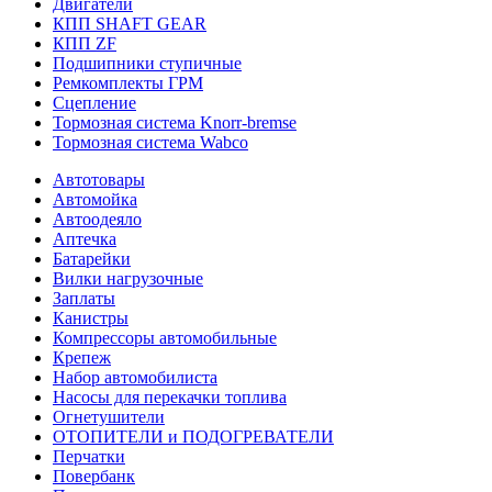
Двигатели
КПП SHAFT GEAR
КПП ZF
Подшипники ступичные
Ремкомплекты ГРМ
Сцепление
Тормозная система Knorr-bremse
Тормозная система Wabco
Автотовары
Автомойка
Автоодеяло
Аптечка
Батарейки
Вилки нагрузочные
Заплаты
Канистры
Компрессоры автомобильные
Крепеж
Набор автомобилиста
Насосы для перекачки топлива
Огнетушители
ОТОПИТЕЛИ и ПОДОГРЕВАТЕЛИ
Перчатки
Повербанк